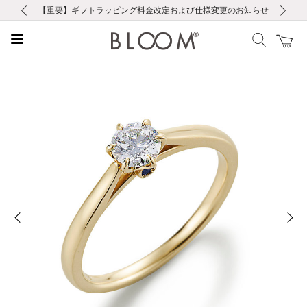
前の画像
次の画像
【重要】ギフトラッピング料金改定および仕様変更のお知らせ
【重要】令和８年熊本地震に伴う集配への影響について
【重要】令和８年熊本地震に伴う集配への影響について
税込5,500円以上で送料無料｜最短24時間以内に発送
会員限定！レビュー投稿で100ポイントプレゼント
新規LINE友だち登録で500円クーポンプレゼント
新規会員登録で1000ポイントプレゼント！
【重要】夏季休業の営業についてのご案内
お修理・アフターサービスのご案内
お修理・アフターサービスのご案内
前の画像
次の