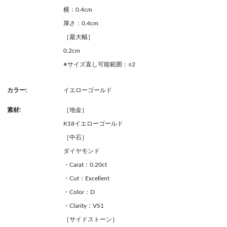
横：0.4cm
厚さ：0.4cm
［最大幅］
0.2cm
※サイズ直し可能範囲：±2
カラー:
イエローゴールド
素材:
［地金］
K18イエローゴールド
［中石］
ダイヤモンド
・Carat：0.20ct
・Cut：Excellent
・Color：D
・Clarity：VS1
［サイドストーン］