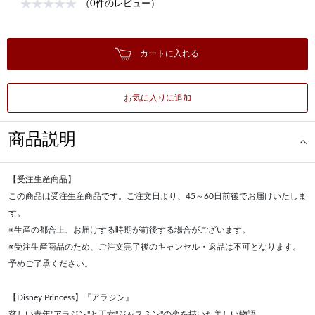
（0件のレビュー）
カートに入れる
お気に入りに追加
商品説明
【受注生産商品】
この商品は受注生産商品です。ご注文日より、45～60日前後でお届けいたしま
す。
※生産の都合上、お届けする時期が前後する場合がございます。
※受注生産商品のため、ご注文完了後のキャンセル・返品は不可となります。
予めご了承ください。
【Disney Princess】『アラジン』
貧しい青年"アラジン"と王女"ジャスミン"の恋を描いた美しい物語。