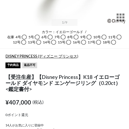
サ
1
/9
カラー：イエローゴールド
/
在庫
4号:◯
5号:◯
6号:◯
7号:◯
8号:◯
9号:◯
10号:◯
11号:◯
12号:◯
13号:◯
14号:◯
15号:◯
16号:◯
17号:◯
18号:◯
DISNEY PRINCESS (ディズニー プリンセス)
予約商品
返品不可
【受注生産】【Disney Princess】K18 イエローゴ
ールド ダイヤモンド エンゲージリング（0.20ct）
<鑑定書付>
¥407,000
(税込)
0ポイント還元
14
人がお気に入りに登録中