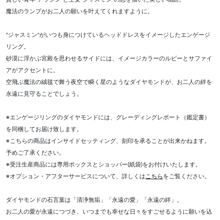
魔法のランプがお二人の願いを叶えてくれますように。
"ジャスミン"がいつも身につけているヘッドドレスをイメージしたエンゲージ
リング。
砂漠に浮かぶ宮殿を思わせるサイドには、イメージカラーのルビーとサファイ
アがアクセントに。
空飛ぶ魔法の絨毯で舞う夜空で瞬く星のようなダイヤモンドが、お二人の絆を
永遠に見守ることでしょう。
※エンゲージリングのダイヤモンドには、グレーディングレポート（鑑定書）
を同梱してお届け致します。
※こちらの商品はインサイドセッティング、刻印を承ることが出来かねます。
予めご了承ください。
※受注生産商品には専用ボックスとショッパー(紙袋)をお付けいたします。
※オプション・アフターサービスについて、詳しくは
こちら
をご覧ください。
ダイヤモンドの石言葉は「清浄無垢」「永遠の愛」「永遠の絆」。
お二人の愛が永遠につづき、いつまでも幸せな日々をすごせるように願いを込