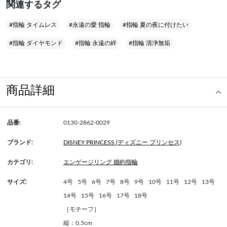
関連するタグ
#指輪 タイムレス
#永遠の愛 指輪
#指輪 夏の夜に付けたい
#指輪 ダイヤモンド
#指輪 永遠の絆
#指輪 清浄無垢
商品詳細
品番:
0130-2862-0029
ブランド:
DISNEY PRINCESS (ディズニー プリンセス)
カテゴリ:
エンゲージリング 婚約指輪
サイズ:
4号
5号
6号
7号
8号
9号
10号
11号
12号
13号
14号
15号
16号
17号
18号
［モチーフ］
縦：0.5cm