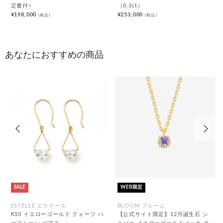
定書付>
（0.3ct）
¥198,000
¥253,000
(税込)
(税込)
あなたにおすすめの商品
前の画像
次の
SALE
WEB限定
ESTELLE エステール
BLOOM ブルーム
K10 イエローゴールド クォーツ ハ
【公式サイト限定】12月誕生石 シ