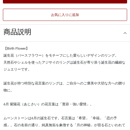
お気に入りに追加
商品説明
【Birth Flower】
誕生花（バースフラワー）をモチーフにした愛らしいデザインのリング。
天然石やシェルを使ったアジサイのリングは誕生石が寄り添う誕生花の繊細な
ジュエリーです。
誕生花が持つ特別な花言葉のリングは、ご自分へのご褒美や大切な方への贈り
物に。
6月 紫陽花（あじさい）の花言葉は「寛容・強い愛情」。
ムーンストーンは6月の誕生石です。石言葉は「希望」「幸福」「恋の予
感」。石の名前の通り、純真無垢を象徴する「月の神秘」が宿る石といわれて