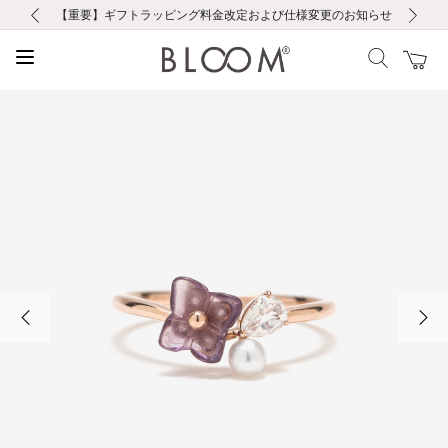
前の画像
次の画像
【重要】ギフトラッピング料金改定および仕様変更のお知らせ
【重要】令和８年熊本地震に伴う集配への影響について
【重要】令和８年熊本地震に伴う集配への影響について
税込5,500円以上で送料無料｜最短24時間以内に発送
会員限定！レビュー投稿で100ポイントプレゼント
新規LINE友だち登録で500円クーポンプレゼント
新規会員登録で1000ポイントプレゼント！
【重要】夏季休業の営業についてのご案内
お修理・アフターサービスのご案内
お修理・アフターサービスのご案内
前の画像
次の