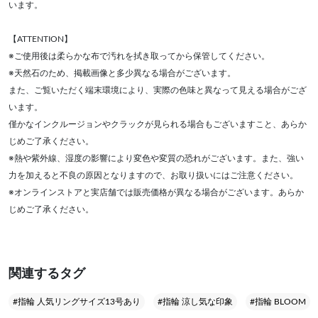
います。
【ATTENTION】
※ご使用後は柔らかな布で汚れを拭き取ってから保管してください。
※天然石のため、掲載画像と多少異なる場合がございます。
また、ご覧いただく端末環境により、実際の色味と異なって見える場合がござ
います。
僅かなインクルージョンやクラックが見られる場合もございますこと、あらか
じめご了承ください。
※熱や紫外線、湿度の影響により変色や変質の恐れがございます。また、強い
力を加えると不良の原因となりますので、お取り扱いにはご注意ください。
※オンラインストアと実店舗では販売価格が異なる場合がございます。あらか
じめご了承ください。
関連するタグ
#指輪 人気リングサイズ13号あり
#指輪 涼し気な印象
#指輪 BLOOM