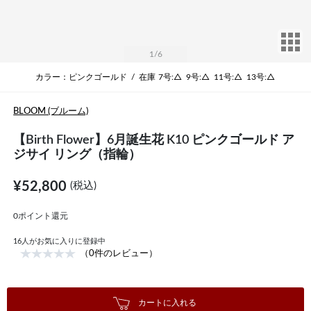
サ
1
/6
カラー：ピンクゴールド
/
在庫
7号:△
9号:△
11号:△
13号:△
BLOOM (ブルーム)
【Birth Flower】6月誕生花 K10 ピンクゴールド ア
ジサイ リング（指輪）
¥52,800
(税込)
0ポイント還元
16
人がお気に入りに登録中
（0件のレビュー）
カートに入れる