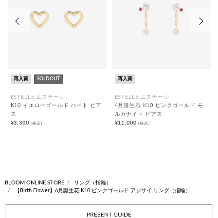
前の画像
次の
再入荷
SOLDOUT
再入荷
ESTELLE エステール
ESTELLE エステール
K10 イエローゴールド ハート ピア
4月誕生石 K10 ピンクゴールド モ
ス
ルガナイト ピアス
¥3,300
¥11,000
(税込)
(税込)
BLOOM ONLINE STORE
リング（指輪）
【Birth Flower】6月誕生花 K10 ピンクゴールド アジサイ リング（指輪）
PRESENT GUIDE