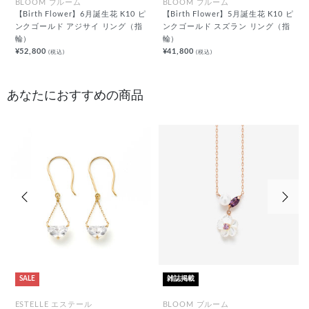
BLOOM ブルーム
BLOOM ブルーム
【Birth Flower】6月誕生花 K10 ピ
【Birth Flower】5月誕生花 K10 ピ
ンクゴールド アジサイ リング（指
ンクゴールド スズラン リング（指
輪）
輪）
¥52,800
¥41,800
(税込)
(税込)
あなたにおすすめの商品
前の画像
次の
SALE
雑誌掲載
ESTELLE エステール
BLOOM ブルーム