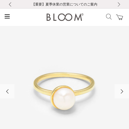
前の画像
次の画像
【重要】ギフトラッピング料金改定および仕様変更のお知らせ
【重要】令和８年熊本地震に伴う集配への影響について
【重要】令和８年熊本地震に伴う集配への影響について
税込5,500円以上で送料無料｜最短24時間以内に発送
会員限定！レビュー投稿で100ポイントプレゼント
LINE友だち登録で500円クーポンプレゼント
新規会員登録で1000ポイントプレゼント！
【重要】夏季休業の営業についてのご案内
お修理・アフターサービスのご案内
お修理・アフターサービスのご案内
前の画像
次の