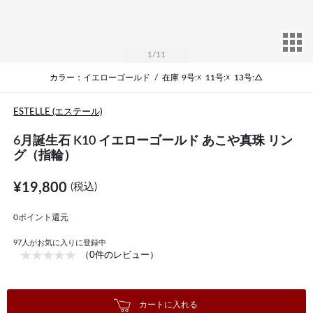
サ
1
/11
カラー：イエローゴールド
/
在庫
9号:☓
11号:☓
13号:△
ESTELLE (エステール)
6月誕生石 K10 イエローゴールド あこや真珠 リン
グ（指輪）
¥19,800
(税込)
0ポイント還元
97
人がお気に入りに登録中
（0件のレビュー）
カートに入れる