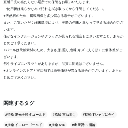
直射日光の当たらない場所での保管をお願いいたします。
ご使用後は柔らかな布で汚れを拭き取ってから保管してください。
※天然石のため、掲載画像と多少異なる場合がございます。
また、ご覧いただく端末環境により、実際の色味と異なって見える場合がござ
います。
僅かなインクルージョンやクラックが見られる場合もございますこと、あらか
じめご了承ください。
※パールは天然素材のため、大きさ,形,照り,色味,キズ（えくぼ）に個体差がご
ざいます。
形やサイズにバラツキがありますが、品質に問題はございません。
※オンラインストアと実店舗では販売価格が異なる場合がございます。あらか
じめご了承ください。
関連するタグ
#指輪 陽光を映すゴールド
#指輪 重ね着け
#指輪 Tシャツに合う
#指輪 イエローゴールド
#指輪 K10
#出産祝い 指輪