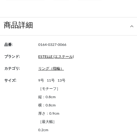
商品詳細
品番:
0164-0327-0066
ブランド:
ESTELLE (エステール)
カテゴリ:
リング（指輪）
サイズ:
9号
11号
13号
［モチーフ］
縦：0.8cm
横：0.8cm
厚さ：0.9cm
［最大幅］
0.2cm