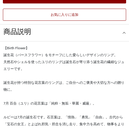
お気に入りに追加
商品説明
【Birth Flower】
誕生花（バースフラワー）をモチーフにした愛らしいデザインのリング。
天然石やシェルを使ったユリのリングは誕生石が寄り添う誕生花の繊細なジュ
エリーです。
誕生花が持つ特別な花言葉のリングは、ご自分へのご褒美や大切な方への贈り
物に。
7月 百合（ユリ）の花言葉は「純粋・無垢・華麗・威厳」。
ルビーは7月の誕生石です。石言葉は、「情熱」「勇気」「自由」。古代から
「宝石の女王」とよばれ邪気・邪念を消し去り、集中力を高めて、物事をより