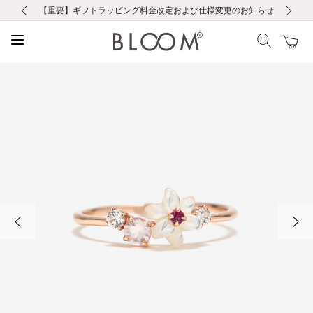
前の画像
次の画像
【重要】ギフトラッピング料金改定および仕様変更のお知らせ
【重要】令和８年熊本地震に伴う集配への影響について
【重要】令和８年熊本地震に伴う集配への影響について
税込5,500円以上で送料無料｜最短24時間以内に発送
会員限定！レビュー投稿で100ポイントプレゼント
新規LINE友だち登録で500円クーポンプレゼント
新規会員登録で1000ポイントプレゼント！
【重要】夏季休業の営業についてのご案内
お修理・アフターサービスのご案内
お修理・アフターサービスのご案内
前の画像
次の