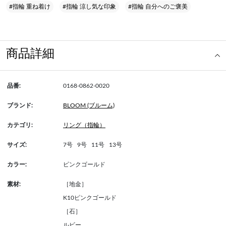
#指輪 重ね着け
#指輪 涼し気な印象
#指輪 自分へのご褒美
商品詳細
品番:
0168-0862-0020
ブランド:
BLOOM (ブルーム)
カテゴリ:
リング（指輪）
サイズ:
7号
9号
11号
13号
カラー:
ピンクゴールド
素材:
［地金］
K10ピンクゴールド
［石］
ルビー