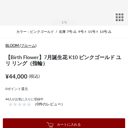
サ
1
/6
カラー：ピンクゴールド
/
在庫
7号:△
9号:☓
11号:☓
13号:△
BLOOM (ブルーム)
【Birth Flower】7月誕生花 K10 ピンクゴールド ユ
リ リング（指輪）
¥44,000
(税込)
0ポイント還元
44
人がお気に入りに登録中
（0件のレビュー）
カートに入れる