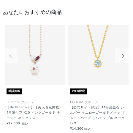
あなたにおすすめの商品
前の画像
次の
雑誌掲載
WEB限定
BLOOM ブルーム
BLOOM ブルーム
【Birth Flower】【美人百花掲載】
【公式サイト限定】11月誕生石 シ
9月誕生花 K10 ピンクゴールド ナ
ルバー イエローゴールドメッキ ブ
デシコ ネックレス
ルートパーズ リバーシブル ネック
¥27,500
レス
(税込)
¥14,300
(税込)