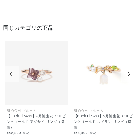
同じカテゴリの商品
前の画像
次の
BLOOM ブルーム
BLOOM ブルーム
【Birth Flower】6月誕生花 K10 ピ
【Birth Flower】5月誕生花 K10 ピ
ンクゴールド アジサイ リング（指
ンクゴールド スズラン リング（指
輪）
輪）
¥52,800
¥41,800
(税込)
(税込)