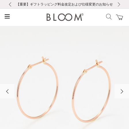
前の画像
次の画像
【重要】ギフトラッピング料金改定および仕様変更のお知らせ
【重要】令和８年熊本地震に伴う集配への影響について
【重要】令和８年熊本地震に伴う集配への影響について
税込5,500円以上で送料無料｜最短24時間以内に発送
会員限定！レビュー投稿で100ポイントプレゼント
LINE友だち登録で500円クーポンプレゼント
新規会員登録で1000ポイントプレゼント！
【重要】夏季休業の営業についてのご案内
お修理・アフターサービスのご案内
お修理・アフターサービスのご案内
前の画像
次の