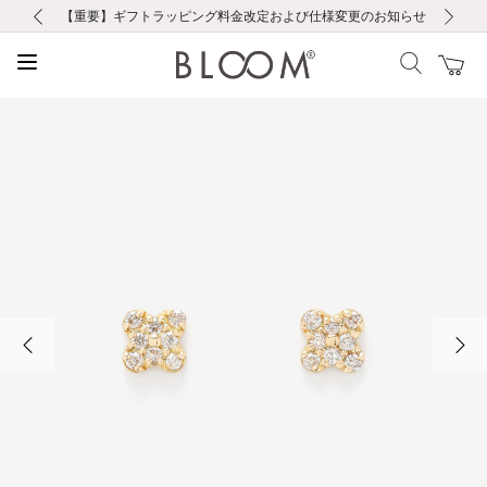
前の画像
次の画像
【重要】ギフトラッピング料金改定および仕様変更のお知らせ
【重要】令和８年熊本地震に伴う集配への影響について
【重要】令和８年熊本地震に伴う集配への影響について
税込5,500円以上で送料無料｜最短24時間以内に発送
会員限定！レビュー投稿で100ポイントプレゼント
新規LINE友だち登録で500円クーポンプレゼント
新規会員登録で1000ポイントプレゼント！
【重要】夏季休業の営業についてのご案内
お修理・アフターサービスのご案内
お修理・アフターサービスのご案内
前の画像
次の