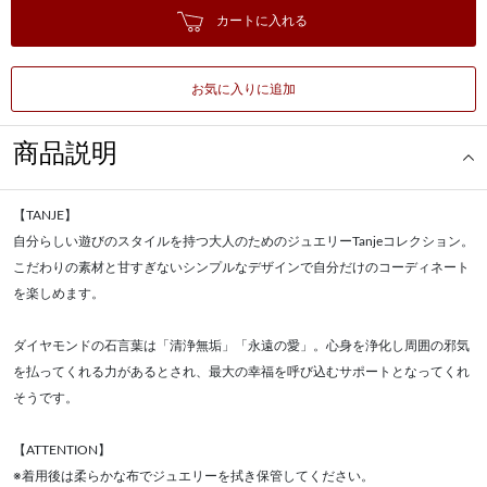
カートに入れる
お気に入りに追加
商品説明
【TANJE】
自分らしい遊びのスタイルを持つ大人のためのジュエリーTanjeコレクション。
こだわりの素材と甘すぎないシンプルなデザインで自分だけのコーディネート
を楽しめます。
ダイヤモンドの石言葉は「清浄無垢」「永遠の愛」。心身を浄化し周囲の邪気
を払ってくれる力があるとされ、最大の幸福を呼び込むサポートとなってくれ
そうです。
【ATTENTION】
※着用後は柔らかな布でジュエリーを拭き保管してください。