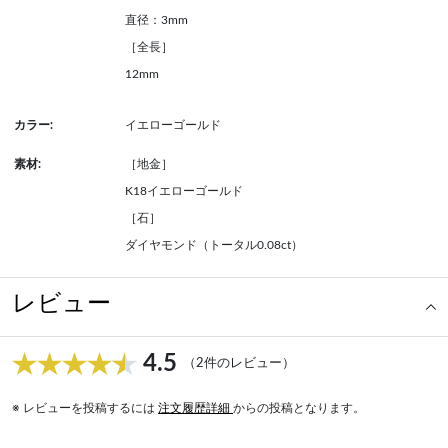
直径：3mm
［全長］
12mm
カラー:
イエローゴールド
素材:
［地金］
K18イエローゴールド
［石］
ダイヤモンド（トータル0.08ct）
レビュー
4.5
（2件のレビュー）
※ レビューを投稿するには
注文履歴詳細
からの投稿となります。