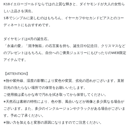
K18イエローゴールドならではの上質な輝きと、ダイヤモンドが大人の女性ら
しい上品さを演出。
1本でシンプルに楽しむのはもちろん、イヤーカフやセカンドピアスとのコー
ディネートにもおすすめです。
ダイヤモンドは4月の誕生石。
「永遠の愛」「清浄無垢」の石言葉を持ち、誕生日や記念日、クリスマスなど
のプレゼントはもちろん、自分へのご褒美ジュエリーにもぴったりのWEB限定
アイテムです。
【ATTENTION】
※熱や紫外線、湿度の影響により変色や変質、劣化の恐れがございます。直射
日光の当たらない場所での保管をお願いいたします。
ご使用後は柔らかな布で汚れを拭き取ってから保管してください。
※天然石は素材の特性により、色や形、風合いなどが画像と多少異なる場合が
ございます。また、多少のインクルージョンやクラックがある場合がございま
す。予めご了承ください。
※強い力を加えると変形の原因になりますのでご注意ください。