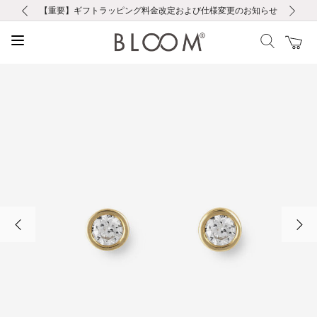
前の画像
次の画像
【重要】ギフトラッピング料金改定および仕様変更のお知らせ
【重要】令和８年熊本地震に伴う集配への影響について
【重要】令和８年熊本地震に伴う集配への影響について
税込5,500円以上で送料無料｜最短24時間以内に発送
会員限定！レビュー投稿で100ポイントプレゼント
新規LINE友だち登録で500円クーポンプレゼント
新規会員登録で1000ポイントプレゼント！
【重要】夏季休業の営業についてのご案内
お修理・アフターサービスのご案内
お修理・アフターサービスのご案内
前の画像
次の