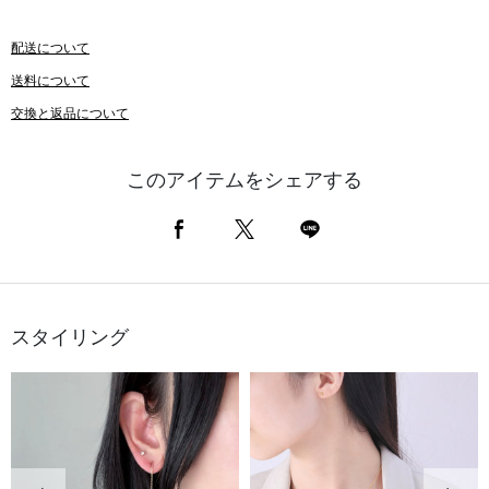
配送について
送料について
交換と返品について
このアイテムをシェアする
スタイリング
前の画像
次の