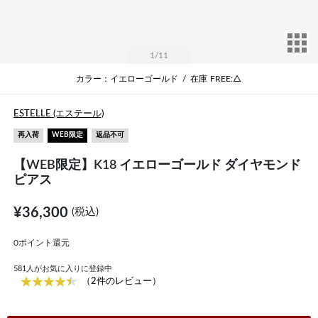
サ
1
/11
カラー：イエローゴールド
/
在庫
FREE:△
ESTELLE (エステール)
再入荷
WEB限定
返品不可
【WEB限定】K18 イエローゴールド ダイヤモンド
ピアス
¥36,300
(税込)
0ポイント還元
581
人がお気に入りに登録中
（2件のレビュー）