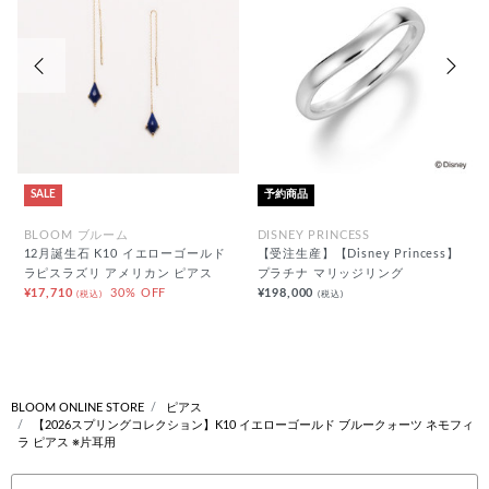
前の画像
次の
SALE
予約商品
BLOOM ブルーム
DISNEY PRINCESS
12月誕生石 K10 イエローゴールド
【受注生産】【Disney Princess】
ラピスラズリ アメリカン ピアス
プラチナ マリッジリング
¥17,710
30% OFF
¥198,000
(税込)
(税込)
BLOOM ONLINE STORE
ピアス
【2026スプリングコレクション】K10 イエローゴールド ブルークォーツ ネモフィ
ラ ピアス ※片耳用