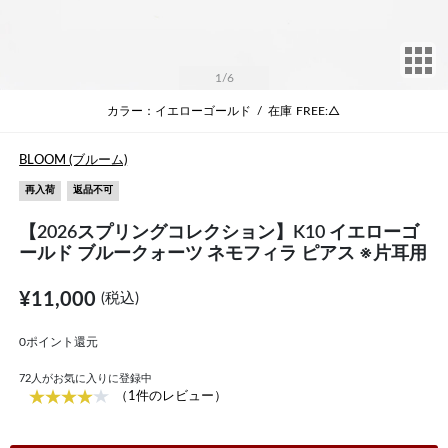
サ
1
/6
カラー：イエローゴールド
/
在庫
FREE:△
BLOOM (ブルーム)
再入荷
返品不可
【2026スプリングコレクション】K10 イエローゴ
ールド ブルークォーツ ネモフィラ ピアス ※片耳用
¥11,000
(税込)
0ポイント還元
72
人がお気に入りに登録中
（1件のレビュー）