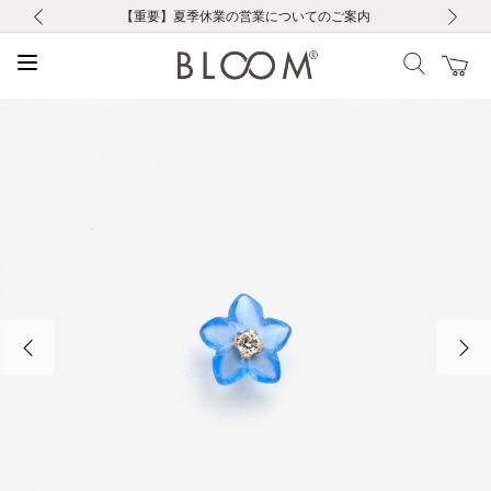
前の画像
次の画像
【重要】ギフトラッピング料金改定および仕様変更のお知らせ
【重要】令和８年熊本地震に伴う集配への影響について
【重要】令和８年熊本地震に伴う集配への影響について
税込5,500円以上で送料無料｜最短24時間以内に発送
会員限定！レビュー投稿で100ポイントプレゼント
LINE友だち登録で500円クーポンプレゼント
新規会員登録で1000ポイントプレゼント！
【重要】夏季休業の営業についてのご案内
お修理・アフターサービスのご案内
お修理・アフターサービスのご案内
前の画像
次の