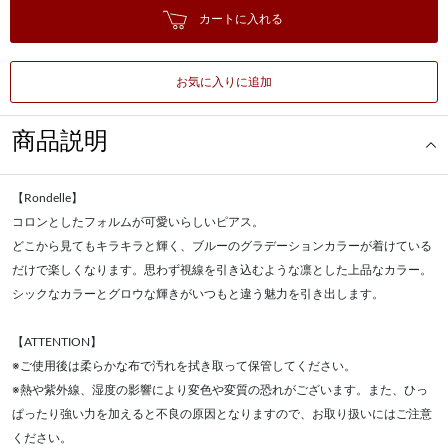
カートに入れる
お気に入りに追加
商品説明
【Rondelle】
コロンとしたフォルムが可愛いらしいピアス。
どこから見てもキラキラと輝く、ブルーのグラデーションカラーが着けている
だけで楽しくなります。思わず視線を引き込むような凛とした上品なカラー。
シックなカラーとグロウな輝きがいつもと違う魅力を引き出します。
【ATTENTION】
※ご使用後は柔らかな布で汚れを拭き取って保管してください。
※熱や紫外線、湿度の影響により変色や変質の恐れがございます。また、ひっ
ぱったり強い力を加えると不良の原因となりますので、お取り扱いにはご注意
ください。