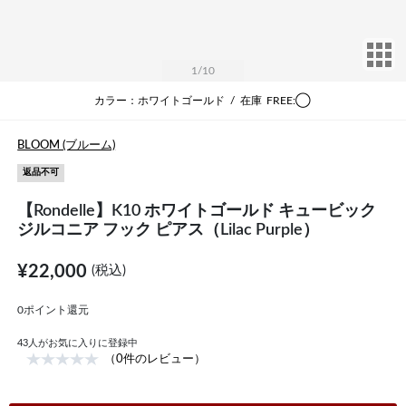
サ
1
/10
カラー：ホワイトゴールド
/
在庫
FREE:◯
BLOOM (ブルーム)
返品不可
【Rondelle】K10 ホワイトゴールド キュービック
ジルコニア フック ピアス（Lilac Purple）
¥22,000
(税込)
0ポイント還元
43
人がお気に入りに登録中
（0件のレビュー）