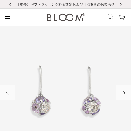
前の画像
次の画像
【重要】ギフトラッピング料金改定および仕様変更のお知らせ
【重要】令和８年熊本地震に伴う集配への影響について
【重要】令和８年熊本地震に伴う集配への影響について
税込5,500円以上で送料無料｜最短24時間以内に発送
会員限定！レビュー投稿で100ポイントプレゼント
新規LINE友だち登録で500円クーポンプレゼント
新規会員登録で1000ポイントプレゼント！
【重要】夏季休業の営業についてのご案内
お修理・アフターサービスのご案内
お修理・アフターサービスのご案内
前の画像
次の