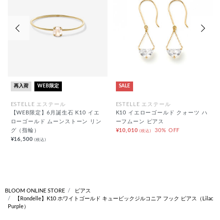
前の画像
次の
再入荷
WEB限定
SALE
ESTELLE エステール
ESTELLE エステール
【WEB限定】6月誕生石 K10 イエ
K10 イエローゴールド クォーツ ハ
ローゴールド ムーンストーン リン
ーフムーン ピアス
グ（指輪）
¥10,010
30% OFF
(税込)
¥16,500
(税込)
BLOOM ONLINE STORE
ピアス
【Rondelle】K10 ホワイトゴールド キュービックジルコニア フック ピアス（Lilac
Purple）