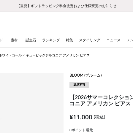
【重要】ギフトラッピング料金改定および仕様変更のお知らせ
【重要】令和８年熊本地震に伴う集配への影響について
【重要】令和８年熊本地震に伴う集配への影響について
税込5,500円以上で送料無料｜最短24時間以内に発送
会員限定！レビュー投稿で100ポイントプレゼント
LINE友だち登録で500円クーポンプレゼント
新規会員登録で1000ポイントプレゼント！
【重要】夏季休業の営業についてのご案内
お修理・アフターサービスのご案内
お修理・アフターサービスのご案内
ド
素材
誕生石
ランキング
特集
スタイリング
ニュース
メ
0 ホワイトゴールド キュービックジルコニア アメリカン ピアス
BLOOM (ブルーム)
返品不可
【2026サマーコレクショ
コニア アメリカン ピアス
¥11,000
(税込)
0ポイント還元