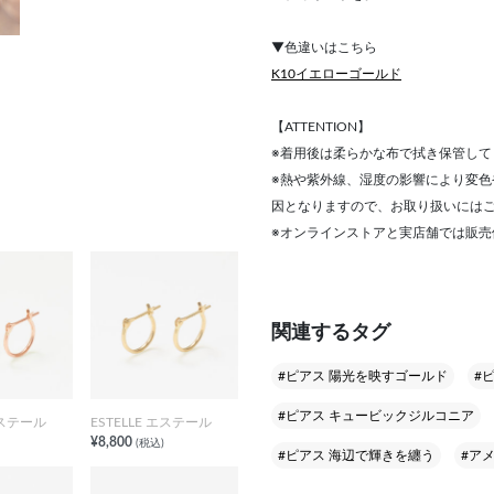
▼色違いはこちら
K10イエローゴールド
【ATTENTION】
※着用後は柔らかな布で拭き保管して
※熱や紫外線、湿度の影響により変
因となりますので、お取り扱いには
※オンラインストアと実店舗では販
関連するタグ
#ピアス 陽光を映すゴールド
#ピ
#ピアス キュービックジルコニア
エステール
ESTELLE エステール
¥8,800
(税込)
#ピアス 海辺で輝きを纏う
#ア