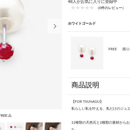
48
人がお気に入りに登録中
（0件のレビュー）
次の画像
ホワイトゴールド
FREE
残り
商品説明
【FOR TSUNAGU】
私らしい私を叶える、私だけのジュ
FREE:△
12種類の天然石と2種類の素材から
た。