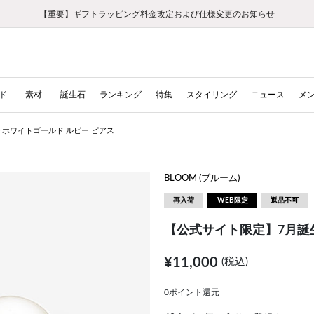
【重要】ギフトラッピング料金改定および仕様変更のお知らせ
【重要】令和８年熊本地震に伴う集配への影響について
【重要】令和８年熊本地震に伴う集配への影響について
税込5,500円以上で送料無料｜最短24時間以内に発送
会員限定！レビュー投稿で100ポイントプレゼント
LINE友だち登録で500円クーポンプレゼント
新規会員登録で1000ポイントプレゼント！
【重要】夏季休業の営業についてのご案内
お修理・アフターサービスのご案内
お修理・アフターサービスのご案内
ド
素材
誕生石
ランキング
特集
スタイリング
ニュース
メ
0 ホワイトゴールド ルビー ピアス
BLOOM (ブルーム)
再入荷
WEB限定
返品不可
【公式サイト限定】7月誕生
¥11,000
(税込)
0ポイント還元