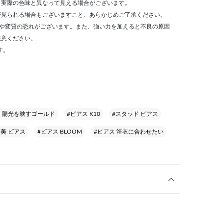
、実際の色味と異なって見える場合がございます。
が見られる場合もございますこと、あらかじめご了承ください。
色や変質の恐れがございます。また、強い力を加えると不良の原因
注意ください。
す。
ス 陽光を映すゴールド
#ピアス K10
#スタッド ピアス
美 ピアス
#ピアス BLOOM
#ピアス 浴衣に合わせたい