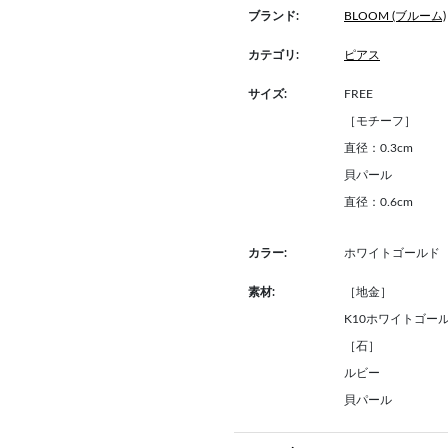
ブランド:
BLOOM (ブルーム)
カテゴリ:
ピアス
サイズ:
FREE
［モチーフ］
直径：0.3cm
貝パール
直径：0.6cm
カラー:
ホワイトゴールド
素材:
［地金］
K10ホワイトゴー
［石］
ルビー
貝パール