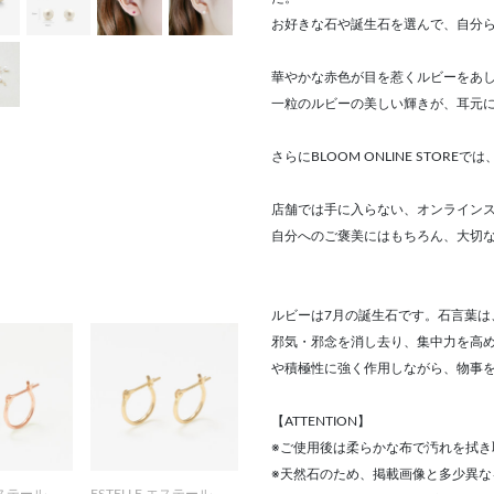
お好きな石や誕生石を選んで、自分
華やかな赤色が目を惹くルビーをあ
一粒のルビーの美しい輝きが、耳元
さらにBLOOM ONLINE STOR
店舗では手に入らない、オンライン
自分へのご褒美にはもちろん、大切
ルビーは7月の誕生石です。石言葉
邪気・邪念を消し去り、集中力を高
や積極性に強く作用しながら、物事
【ATTENTION】
※ご使用後は柔らかな布で汚れを拭き
※天然石のため、掲載画像と多少異な
エステール
ESTELLE エステール