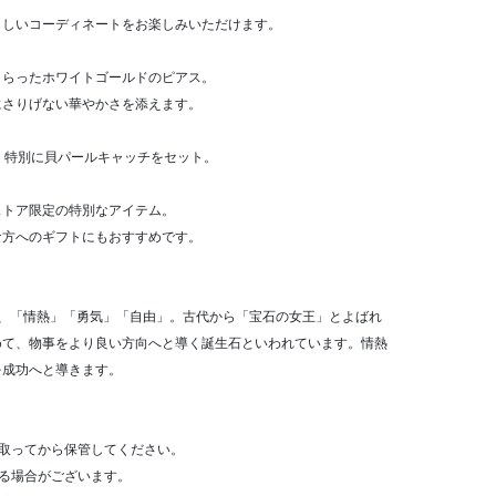
らしいコーディネートをお楽しみいただけます。
しらったホワイトゴールドのピアス。
にさりげない華やかさを添えます。
Eでは、特別に貝パールキャッチをセット。
ストア限定の特別なアイテム。
な方へのギフトにもおすすめです。
は、「情熱」「勇気」「自由」。古代から「宝石の女王」とよばれ
めて、物事をより良い方向へと導く誕生石といわれています。情熱
を成功へと導きます。
取ってから保管してください。
る場合がございます。