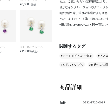
また、ご覧いただく端末環境により
¥8,800
(税込)
僅かなインクルージョンやクラック
※熱や紫外線、湿度の影響により変
となりますので、お取り扱いにはご
※旧品番EAEWB009ZOと同一商品で
関連するタグ
ルーム
BLOOM ブルーム
¥11,000
)
(税込)
#デート 自分へのご褒美
#ピア
#ピアス シンプル
#自分へのご褒
商品詳細
品番:
0232-1720-0019