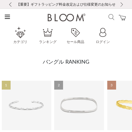
前の画像
次の画像
【重要】ギフトラッピング料金改定および仕様変更のお知らせ
【重要】令和８年熊本地震に伴う集配への影響について
【重要】令和８年熊本地震に伴う集配への影響について
税込5,500円以上で送料無料｜最短24時間以内に発送
会員限定！レビュー投稿で100ポイントプレゼント
新規LINE友だち登録で500円クーポンプレゼント
新規会員登録で1000ポイントプレゼント！
【重要】夏季休業の営業についてのご案内
お修理・アフターサービスのご案内
お修理・アフターサービスのご案内
カテゴリ
ランキング
セール商品
ログイン
バングル RANKING
1
2
3