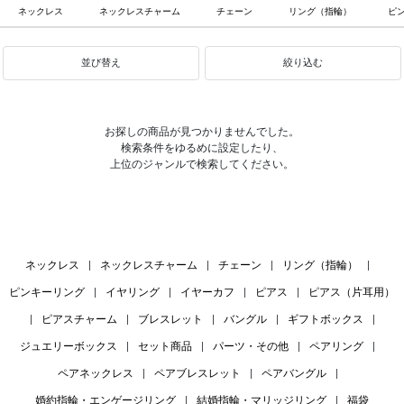
ネックレス
ネックレスチャーム
チェーン
リング（指輪）
ピ
並び替え
絞り込む
お探しの商品が見つかりませんでした。
検索条件をゆるめに設定したり、
上位のジャンルで検索してください。
ネックレス
|
ネックレスチャーム
|
チェーン
|
リング（指輪）
|
ピンキーリング
|
イヤリング
|
イヤーカフ
|
ピアス
|
ピアス（片耳用）
|
ピアスチャーム
|
ブレスレット
|
バングル
|
ギフトボックス
|
ジュエリーボックス
|
セット商品
|
パーツ・その他
|
ペアリング
|
ペアネックレス
|
ペアブレスレット
|
ペアバングル
|
婚約指輪・エンゲージリング
|
結婚指輪・マリッジリング
|
福袋