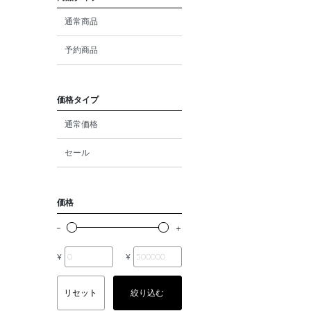
ダイヤモンド
通常商品
モルガナイト
予約商品
クォーツ
エメラルド
価格タイプ
通常価格
パール
セール
ムーンストーン
ルビー
価格
ペリドット
サファイア
¥
¥
トルマリン
リセット
絞り込む
オパール