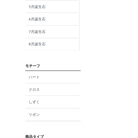
5月誕生石
6月誕生石
7月誕生石
8月誕生石
9月誕生石
モチーフ
10月誕生石
ハート
11月誕生石
クロス
12月誕生石
しずく
ガーネット
リボン
アメジスト
アクアマリン
商品タイプ