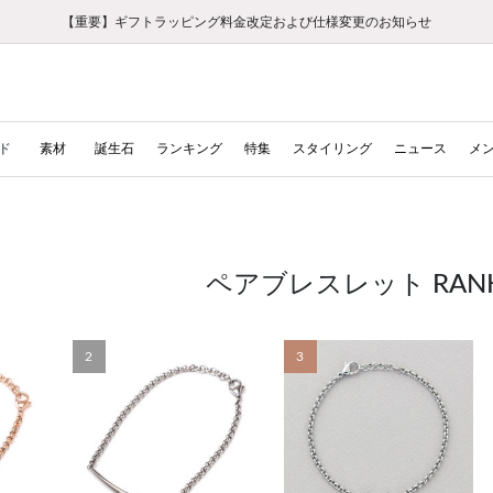
【重要】ギフトラッピング料金改定および仕様変更のお知らせ
【重要】令和８年熊本地震に伴う集配への影響について
【重要】令和８年熊本地震に伴う集配への影響について
税込5,500円以上で送料無料｜最短24時間以内に発送
会員限定！レビュー投稿で100ポイントプレゼント
新規LINE友だち登録で500円クーポンプレゼント
新規会員登録で1000ポイントプレゼント！
【重要】夏季休業の営業についてのご案内
お修理・アフターサービスのご案内
お修理・アフターサービスのご案内
ド
素材
誕生石
ランキング
特集
スタイリング
ニュース
メ
ペアブレスレット RANK
2
3