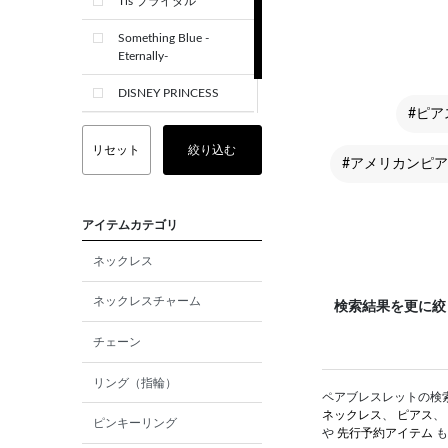
Tis ブライダル
Something Blue -
Eternally-
DISNEY PRINCESS
#ピア
CREST+
リセット
絞り込む
#アメリカンピアス 
アイテムカテゴリ
ネックレス
ネックレスチャーム
検索結果を更に絞
チェーン
リング（指輪）
ペアブレスレットの検索結
ネックレス
、
ピアス
、
ピンキーリング
や
先行予約アイテム
も