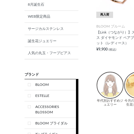
8月誕生石
再入荷
WEB限定商品
BLOOM ブルーム
サージカルステンレス
【Link（つながり）】
ス ダイヤモンド ペア
誕生花ジュエリー
ット（レディース）
¥9,900
(税込)
人気の丸玉・フープピアス
ブランド
BLOOM
ESTELLE
ACCESSORIES
BLOSSOM
BLOOM ブライダル