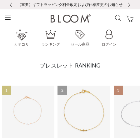
前の画像
次の画像
【重要】ギフトラッピング料金改定および仕様変更のお知らせ
【重要】令和８年熊本地震に伴う集配への影響について
【重要】令和８年熊本地震に伴う集配への影響について
税込5,500円以上で送料無料｜最短24時間以内に発送
会員限定！レビュー投稿で100ポイントプレゼント
新規LINE友だち登録で500円クーポンプレゼント
新規会員登録で1000ポイントプレゼント！
【重要】夏季休業の営業についてのご案内
お修理・アフターサービスのご案内
お修理・アフターサービスのご案内
カテゴリ
ランキング
セール商品
ログイン
ブレスレット RANKING
1
2
3