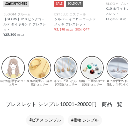
店舗CUSTOMIZE
SALE
SOLDOUT
BLOOM ブル
K10 ホワイ
スレット
BLOOM ブルーム
ESTELLE エステール
¥19,800
(税込)
【GLOW】K10 ピンクゴー
シルバー イエローゴールド
ルド ダイヤモンド ブレスレ
メッキ ブレスレット
ット
¥5,390
30% OFF
(税込)
¥25,300
(税込)
ブレスレット シンプル 10001~20000円 商品一覧
#ピアス シンプル
#指輪 シンプル