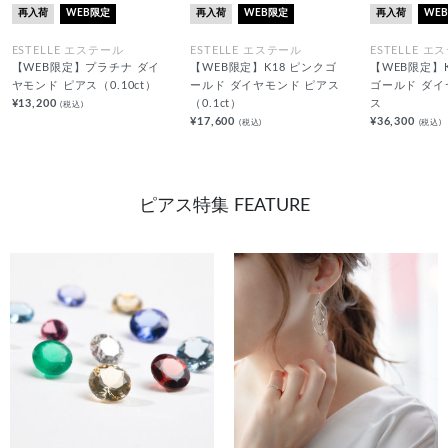
再入荷
WEB限定
再入荷
WEB限定
再入荷
WE
ESTELLE エステール
ESTELLE エステール
ESTELLE エ
【WEB限定】プラチナ ダイ
【WEB限定】K18 ピンクゴ
【WEB限定】
ヤモンド ピアス（0.10ct）
ールド ダイヤモンド ピアス
ゴールド ダイ
¥13,200
（0.1ct）
ス
(税込)
¥17,600
¥36,300
(税込)
(税込)
ピアス特集 FEATURE