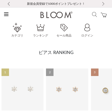
前の画像
次の画像
【重要】ギフトラッピング料金改定および仕様変更のお知らせ
【重要】令和８年熊本地震に伴う集配への影響について
【重要】令和８年熊本地震に伴う集配への影響について
税込5,500円以上で送料無料｜最短24時間以内に発送
会員限定！レビュー投稿で100ポイントプレゼント
LINE友だち登録で500円クーポンプレゼント
新規会員登録で1000ポイントプレゼント！
【重要】夏季休業の営業についてのご案内
お修理・アフターサービスのご案内
お修理・アフターサービスのご案内
カテゴリ
ランキング
セール商品
ログイン
ピアス RANKING
1
2
3