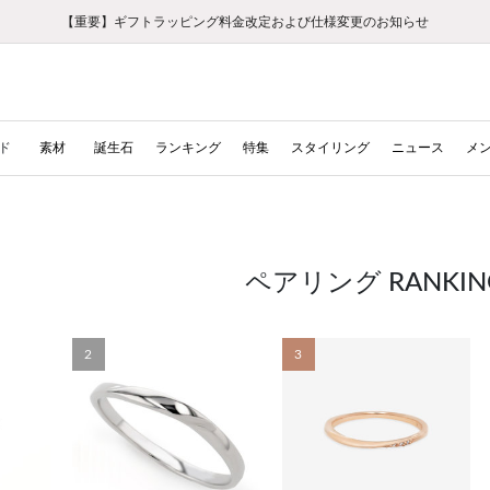
【重要】ギフトラッピング料金改定および仕様変更のお知らせ
【重要】令和８年熊本地震に伴う集配への影響について
【重要】令和８年熊本地震に伴う集配への影響について
税込5,500円以上で送料無料｜最短24時間以内に発送
会員限定！レビュー投稿で100ポイントプレゼント
新規LINE友だち登録で500円クーポンプレゼント
新規会員登録で1000ポイントプレゼント！
【重要】夏季休業の営業についてのご案内
お修理・アフターサービスのご案内
お修理・アフターサービスのご案内
ド
素材
誕生石
ランキング
特集
スタイリング
ニュース
メ
ペアリング RANKIN
2
3