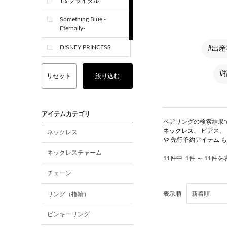
Tis ブライダル
Something Blue -
Eternally-
DISNEY PRINCESS
#出産
CREST+
#
リセット
絞り込む
アイテムカテゴリ
ペアリングの検索結果です
ネックレス
、
ピアス
、
ネックレス
や
先行予約アイテム
も
ネックレスチャーム
11件中
1件 ～ 11件を
チェーン
表示順
リング（指輪）
ピンキーリング