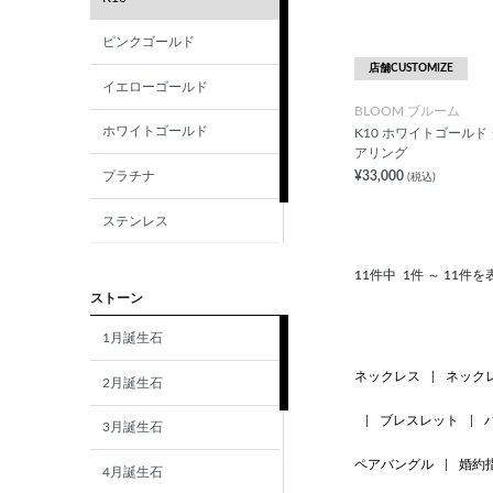
ピンクゴールド
店舗CUSTOMIZE
イエローゴールド
BLOOM ブルーム
ホワイトゴールド
K10 ホワイトゴールド
アリング
¥33,000
プラチナ
(税込)
ステンレス
シルバー
11件中
1件 ～ 11件を
ストーン
1月誕生石
ネックレス
|
ネック
2月誕生石
|
ブレスレット
|
3月誕生石
ペアバングル
|
婚約
4月誕生石