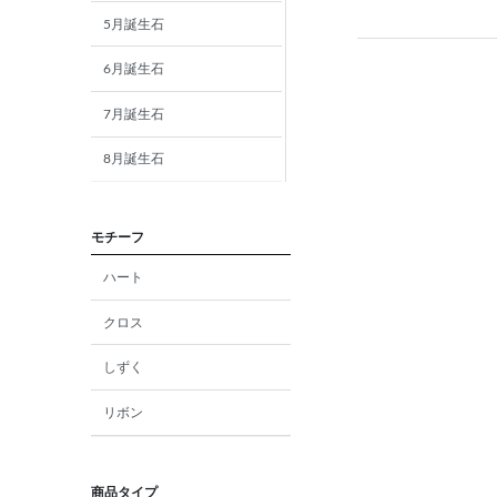
5月誕生石
6月誕生石
7月誕生石
8月誕生石
9月誕生石
モチーフ
10月誕生石
ハート
11月誕生石
クロス
12月誕生石
しずく
ガーネット
リボン
アメジスト
アクアマリン
商品タイプ