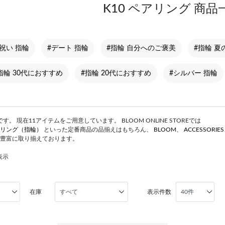
K10 ペアリング 商品
祝い 指輪
#デート 指輪
#指輪 自分へのご褒美
#指輪 
指輪 30代におすすめ
#指輪 20代におすすめ
#シルバー 指輪
。 現在11アイテムをご用意しています。 BLOOM ONLINE STOREでは
リング（指輪）
といった定番商品の品揃えはもちろん、
BLOOM
、
ACCESSORIE
豊富に取り揃えております。
表示
在庫
表示件数