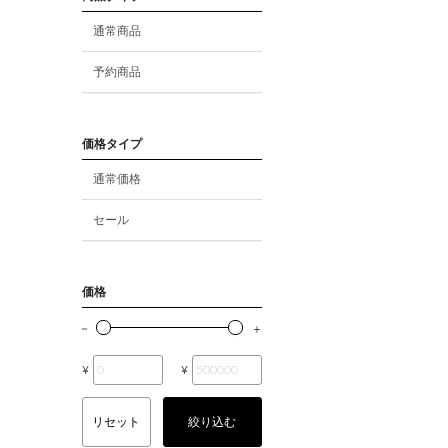
ダイヤモンド
通常商品
モルガナイト
予約商品
クォーツ
エメラルド
価格タイプ
通常価格
パール
セール
ムーンストーン
ルビー
価格
ペリドット
サファイア
¥
¥
トルマリン
リセット
絞り込む
オパール