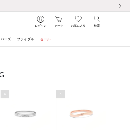
次の画像
ログイン
カート
お気に入り
検索
ンバーズ
ブライダル
セール
G
4
5