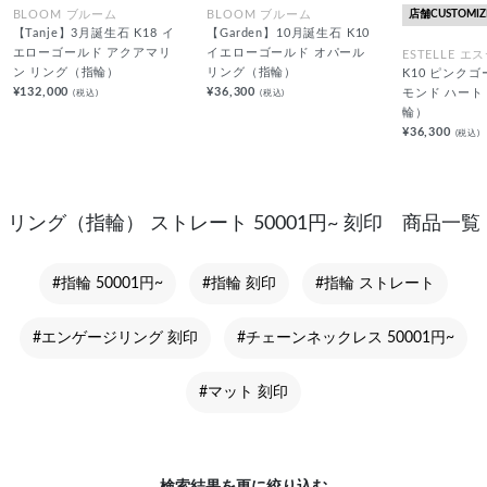
店舗CUSTOMIZ
BLOOM ブルーム
BLOOM ブルーム
【Tanje】3月誕生石 K18 イ
【Garden】10月誕生石 K10
エローゴールド アクアマリ
イエローゴールド オパール
ESTELLE エ
ン リング（指輪）
リング（指輪）
K10 ピンク
¥132,000
¥36,300
(税込)
(税込)
モンド ハート
輪）
¥36,300
(税込)
リング（指輪） ストレート 50001円~ 刻印 商品一覧
#指輪 50001円~
#指輪 刻印
#指輪 ストレート
#エンゲージリング 刻印
#チェーンネックレス 50001円~
#マット 刻印