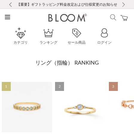
前の画像
次の画像
【重要】ギフトラッピング料金改定および仕様変更のお知らせ
【重要】令和８年熊本地震に伴う集配への影響について
税込5,500円以上で送料無料｜最短24時間以内に発送
会員限定！レビュー投稿で100ポイントプレゼント
会員限定！レビュー投稿で100ポイントプレゼント
新規LINE友だち登録で500円クーポンプレゼント
新規会員登録で1000ポイントプレゼント！
【重要】夏季休業の営業についてのご案内
【重要】夏季休業の営業についてのご案内
カテゴリ
ランキング
セール商品
ログイン
リング（指輪） RANKING
1
2
3