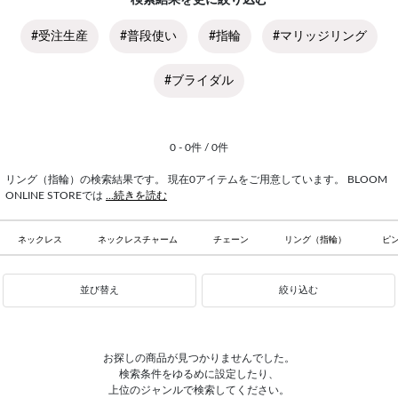
検索結果を更に絞り込む
#受注生産
#普段使い
#指輪
#マリッジリング
#ブライダル
0 - 0件 / 0件
リング（指輪）の検索結果です。 現在0アイテムをご用意しています。 BLOOM
ONLINE STOREでは
...続きを読む
ネックレス
ネックレスチャーム
チェーン
リング（指輪）
ピ
並び替え
絞り込む
お探しの商品が見つかりませんでした。
検索条件をゆるめに設定したり、
上位のジャンルで検索してください。