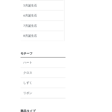
5月誕生石
6月誕生石
7月誕生石
8月誕生石
9月誕生石
モチーフ
10月誕生石
ハート
11月誕生石
クロス
12月誕生石
しずく
ガーネット
リボン
アメジスト
アクアマリン
商品タイプ