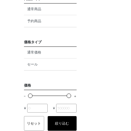
ダイヤモンド
通常商品
モルガナイト
予約商品
クォーツ
エメラルド
価格タイプ
通常価格
パール
セール
ムーンストーン
ルビー
価格
ペリドット
サファイア
¥
¥
トルマリン
リセット
絞り込む
オパール