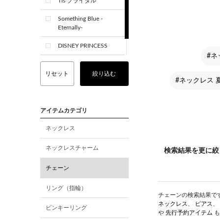
Tis ブライダル
Something Blue -
Eternally-
DISNEY PRINCESS
#ネ
CREST+
リセット
絞り込む
#ネックレス 
アイテムカテゴリ
ネックレス
ネックレスチャーム
検索結果を更に絞
チェーン
リング（指輪）
チェーンの検索結果です。
ネックレス
、
ピアス
、
ピンキーリング
や
先行予約アイテム
も