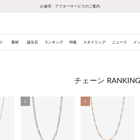
【重要】ギフトラッピング料金改定および仕様変更のお知らせ
【重要】令和８年熊本地震に伴う集配への影響について
【重要】令和８年熊本地震に伴う集配への影響について
税込5,500円以上で送料無料｜最短24時間以内に発送
会員限定！レビュー投稿で100ポイントプレゼント
LINE友だち登録で500円クーポンプレゼント
新規会員登録で1000ポイントプレゼント！
【重要】夏季休業の営業についてのご案内
お修理・アフターサービスのご案内
お修理・アフターサービスのご案内
ド
素材
誕生石
ランキング
特集
スタイリング
ニュース
メ
チェーン RANKIN
2
3