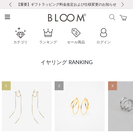
前の画像
次の画像
【重要】ギフトラッピング料金改定および仕様変更のお知らせ
【重要】令和８年熊本地震に伴う集配への影響について
【重要】令和８年熊本地震に伴う集配への影響について
税込5,500円以上で送料無料｜最短24時間以内に発送
会員限定！レビュー投稿で100ポイントプレゼント
新規LINE友だち登録で500円クーポンプレゼント
新規会員登録で1000ポイントプレゼント！
【重要】夏季休業の営業についてのご案内
お修理・アフターサービスのご案内
お修理・アフターサービスのご案内
カテゴリ
ランキング
セール商品
ログイン
イヤリング RANKING
1
2
3