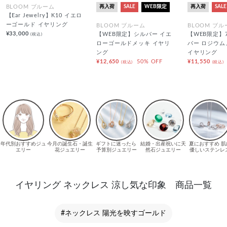
再入荷
SALE
WEB限定
再入荷
SALE
BLOOM ブルーム
【Ear Jewelry】K10 イエロ
ーゴールド イヤリング
BLOOM ブルーム
BLOOM ブル
¥33,000
(税込)
【WEB限定】シルバー イエ
【WEB限定】
ローゴールドメッキ イヤリ
バー ロジウム
ング
イヤリング
¥12,650
50% OFF
¥11,550
(税込)
(税込)
イヤリング ネックレス 涼し気な印象 商品一覧
#ネックレス 陽光を映すゴールド