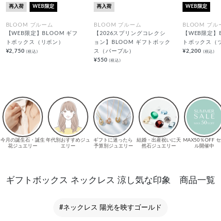
再入荷
WEB限定
再入荷
WEB限定
BLOOM ブルーム
BLOOM ブルーム
BLOOM ブル
【WEB限定】BLOOM ギフ
【2026スプリングコレクシ
【WEB限定】
トボックス（リボン）
ョン】BLOOM ギフトボック
トボックス（
¥2,750
ス（パープル）
¥2,200
(税込)
(税込)
¥550
(税込)
ギフトボックス ネックレス 涼し気な印象 商品一覧
#ネックレス 陽光を映すゴールド