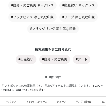
#自分へのご褒美 ネックレス
#出産祝い ネックレス
#フックピアス 涼し気な印象
#フープ 涼し気な印象
#マリッジリング 涼し気な印象
検索結果を更に絞り込む
#出産祝い
#自分へのご褒美
#デート
0 - 0件 / 0件
ギフトボックスの検索結果です。 現在0アイテムをご用意しています。 BLOOM
ONLINE STOREでは
...続きを読む
ネックレス
ネックレスチャーム
チェーン
リング（指輪）
ピ