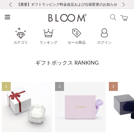
前の画像
次の画像
【重要】ギフトラッピング料金改定および仕様変更のお知らせ
【重要】令和８年熊本地震に伴う集配への影響について
【重要】令和８年熊本地震に伴う集配への影響について
税込5,500円以上で送料無料｜最短24時間以内に発送
会員限定！レビュー投稿で100ポイントプレゼント
LINE友だち登録で500円クーポンプレゼント
新規会員登録で1000ポイントプレゼント！
【重要】夏季休業の営業についてのご案内
お修理・アフターサービスのご案内
お修理・アフターサービスのご案内
カテゴリ
ランキング
セール商品
ログイン
ギフトボックス RANKING
1
2
3