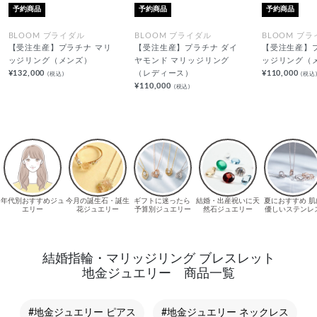
予約商品
予約商品
予約商品
BLOOM ブライダル
BLOOM ブライダル
BLOOM ブ
【受注生産】プラチナ マリ
【受注生産】プラチナ ダイ
【受注生産】
ッジリング（メンズ）
ヤモンド マリッジリング
ッジリング（
¥132,000
（レディース）
¥110,000
(税込)
(税込
¥110,000
(税込)
結婚指輪・マリッジリング ブレスレット
地金ジュエリー 商品一覧
#地金ジュエリー ピアス
#地金ジュエリー ネックレス