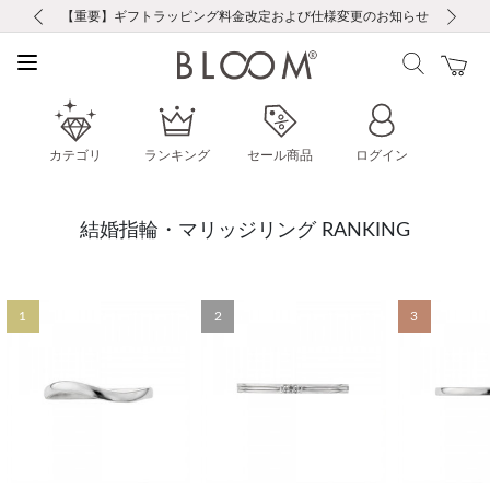
前の画像
次の画像
【重要】ギフトラッピング料金改定および仕様変更のお知らせ
【重要】令和８年熊本地震に伴う集配への影響について
【重要】令和８年熊本地震に伴う集配への影響について
税込5,500円以上で送料無料｜最短24時間以内に発送
会員限定！レビュー投稿で100ポイントプレゼント
新規LINE友だち登録で500円クーポンプレゼント
新規会員登録で1000ポイントプレゼント！
【重要】夏季休業の営業についてのご案内
お修理・アフターサービスのご案内
お修理・アフターサービスのご案内
カテゴリ
ランキング
セール商品
ログイン
結婚指輪・マリッジリング RANKING
1
2
3