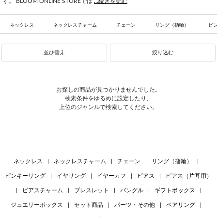
す。 BLOOM ONLINE STOREでは
...続きを読む
ネックレス
ネックレスチャーム
チェーン
リング（指輪）
ピ
並び替え
絞り込む
お探しの商品が見つかりませんでした。
検索条件をゆるめに設定したり、
上位のジャンルで検索してください。
ネックレス
|
ネックレスチャーム
|
チェーン
|
リング（指輪）
|
ピンキーリング
|
イヤリング
|
イヤーカフ
|
ピアス
|
ピアス（片耳用）
|
ピアスチャーム
|
ブレスレット
|
バングル
|
ギフトボックス
|
ジュエリーボックス
|
セット商品
|
パーツ・その他
|
ペアリング
|