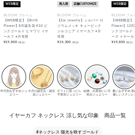
WEB限定
再入荷
店舗CUSTOMIZE
WEB限定
BLOOM ブルーム
BLOOM ブルーム
BLOOM ブル
【WEB限定】【Birth
【Ear Jewelry】シルバー ロ
【WEB限定】【
Flower】8月誕生花 K10 ピ
ジウムメッキ キュービック
Flower】12
ンクゴールド ヒマワリ イヤ
ジルコニア イヤーカフ ※片
ンクゴールド
ーカフ ※片耳用
耳用
ーズ イヤーカ
¥19,800
¥14,300
¥19,800
(税込)
(税込)
(税込)
イヤーカフ ネックレス 涼し気な印象 商品一覧
#ネックレス 陽光を映すゴールド