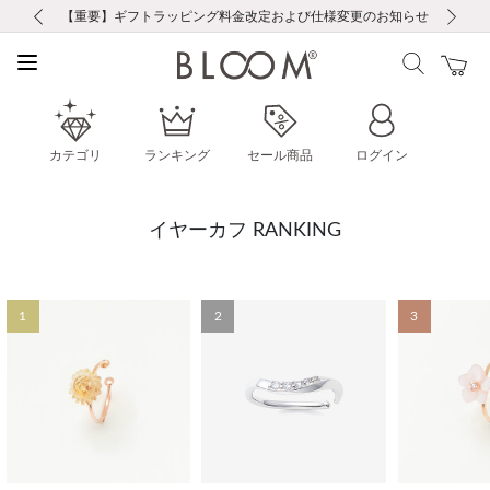
前の画像
次の画像
【重要】ギフトラッピング料金改定および仕様変更のお知らせ
【重要】令和８年熊本地震に伴う集配への影響について
【重要】令和８年熊本地震に伴う集配への影響について
税込5,500円以上で送料無料｜最短24時間以内に発送
会員限定！レビュー投稿で100ポイントプレゼント
新規LINE友だち登録で500円クーポンプレゼント
新規会員登録で1000ポイントプレゼント！
【重要】夏季休業の営業についてのご案内
お修理・アフターサービスのご案内
お修理・アフターサービスのご案内
カテゴリ
ランキング
セール商品
ログイン
イヤーカフ RANKING
1
2
3