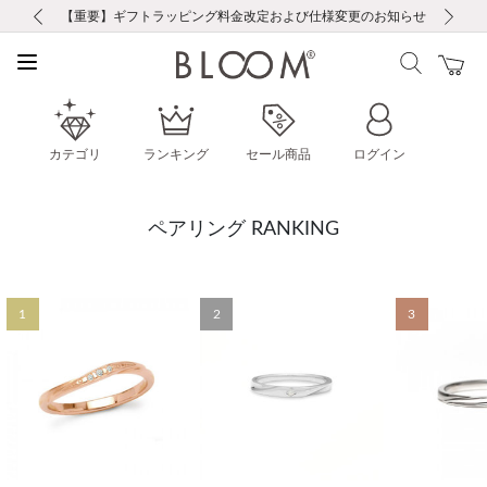
前の画像
次の画像
【重要】ギフトラッピング料金改定および仕様変更のお知らせ
【重要】令和８年熊本地震に伴う集配への影響について
【重要】令和８年熊本地震に伴う集配への影響について
税込5,500円以上で送料無料｜最短24時間以内に発送
会員限定！レビュー投稿で100ポイントプレゼント
新規LINE友だち登録で500円クーポンプレゼント
新規会員登録で1000ポイントプレゼント！
【重要】夏季休業の営業についてのご案内
お修理・アフターサービスのご案内
お修理・アフターサービスのご案内
カテゴリ
ランキング
セール商品
ログイン
ペアリング RANKING
1
2
3