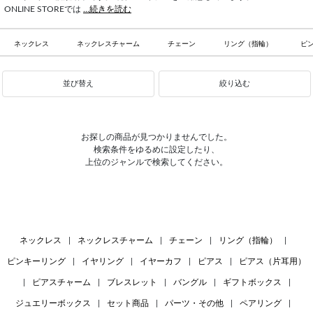
ONLINE STOREでは
...続きを読む
ネックレス
ネックレスチャーム
チェーン
リング（指輪）
ピ
並び替え
絞り込む
お探しの商品が見つかりませんでした。
検索条件をゆるめに設定したり、
上位のジャンルで検索してください。
ネックレス
|
ネックレスチャーム
|
チェーン
|
リング（指輪）
|
ピンキーリング
|
イヤリング
|
イヤーカフ
|
ピアス
|
ピアス（片耳用）
|
ピアスチャーム
|
ブレスレット
|
バングル
|
ギフトボックス
|
ジュエリーボックス
|
セット商品
|
パーツ・その他
|
ペアリング
|