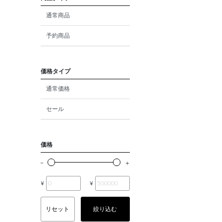
ダイヤモンド
通常商品
モルガナイト
予約商品
クォーツ
エメラルド
価格タイプ
通常価格
パール
セール
ムーンストーン
ルビー
価格
ペリドット
サファイア
¥
¥
トルマリン
リセット
絞り込む
オパール