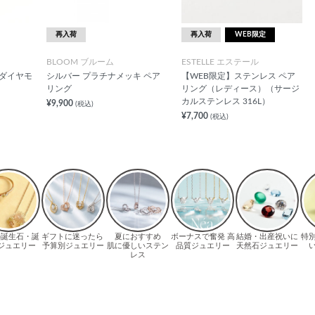
再入荷
再入荷
WEB限定
BLOOM ブルーム
ESTELLE エステール
 ダイヤモ
シルバー プラチナメッキ ペア
【WEB限定】ステンレス ペア
リング
リング（レディース）（サージ
カルステンレス 316L）
¥9,900
(税込)
¥7,700
(税込)