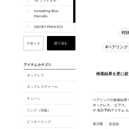
Tis ブライダル
Something Blue -
Eternally-
DISNEY PRINCESS
#指
CREST+
リセット
絞り込む
#ペアリング 
アイテムカテゴリ
検索結果を更に絞
ネックレス
ネックレスチャーム
チェーン
ペアリングの検索結果です
ネックレス
、
ピアス
、
リング（指輪）
や
先行予約アイテム
も
ピンキーリング
表示順