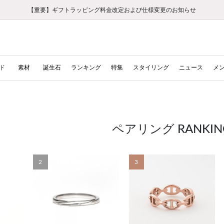
【重要】ギフトラッピング料金改定および仕様変更のお知らせ
【重要】令和８年熊本地震に伴う集配への影響について
【重要】令和８年熊本地震に伴う集配への影響について
税込5,500円以上で送料無料｜最短24時間以内に発送
会員限定！レビュー投稿で100ポイントプレゼント
新規LINE友だち登録で500円クーポンプレゼント
新規会員登録で1000ポイントプレゼント！
【重要】夏季休業の営業についてのご案内
お修理・アフターサービスのご案内
お修理・アフターサービスのご案内
ド
素材
誕生石
ランキング
特集
スタイリング
ニュース
メ
ペアリング RANKIN
2
3