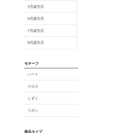
5月誕生石
6月誕生石
7月誕生石
8月誕生石
9月誕生石
モチーフ
10月誕生石
ハート
11月誕生石
クロス
12月誕生石
しずく
ガーネット
リボン
アメジスト
アクアマリン
商品タイプ