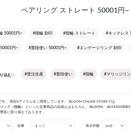
ペアリング ストレート 50001円
輪 50001円~
#指輪 刻印
#指輪 ストレート
#ネックレス 5
50001円~
#普段使い 50001円~
#エンゲージリング 刻印
#受注生産
#普段使い
#指輪
#マリッジリ
り込む
。 現在0アイテムをご用意しています。 BLOOM ONLINE STOREでは
リング（指輪）
といった定番商品の品揃えはもちろん、
BLOOM
、
ACCESSORIE
豊富に取り揃えております。
在庫
表示件数