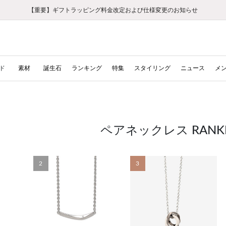
【重要】ギフトラッピング料金改定および仕様変更のお知らせ
【重要】令和８年熊本地震に伴う集配への影響について
【重要】令和８年熊本地震に伴う集配への影響について
税込5,500円以上で送料無料｜最短24時間以内に発送
会員限定！レビュー投稿で100ポイントプレゼント
新規LINE友だち登録で500円クーポンプレゼント
新規会員登録で1000ポイントプレゼント！
【重要】夏季休業の営業についてのご案内
お修理・アフターサービスのご案内
お修理・アフターサービスのご案内
ド
素材
誕生石
ランキング
特集
スタイリング
ニュース
メ
ペアネックレス RANK
2
3