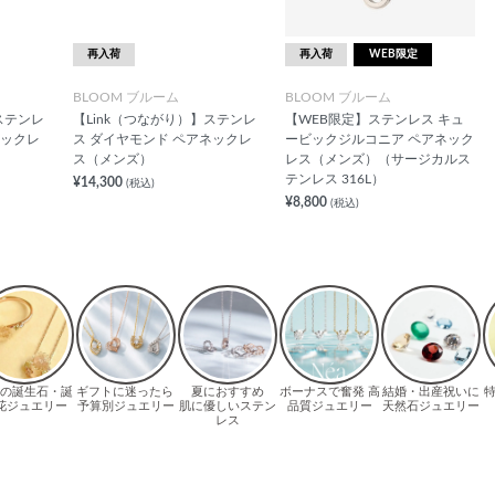
再入荷
再入荷
WEB限定
BLOOM ブルーム
BLOOM ブルーム
ステンレ
【Link（つながり）】ステンレ
【WEB限定】ステンレス キュ
ネックレ
ス ダイヤモンド ペアネックレ
ービックジルコニア ペアネック
ス（メンズ）
レス（メンズ）（サージカルス
テンレス 316L）
¥14,300
(税込)
¥8,800
(税込)