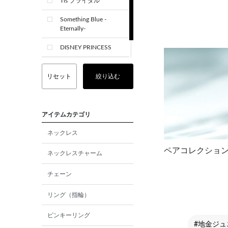
Tis ブライダル
Something Blue -
Eternally-
DISNEY PRINCESS
CREST+
リセット
絞り込む
アイテムカテゴリ
ネックレス
ペアコレクショ
ネックレスチャーム
チェーン
リング（指輪）
ピンキーリング
#地金ジュ