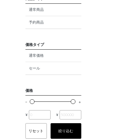
ダイヤモンド
通常商品
モルガナイト
予約商品
クォーツ
エメラルド
価格タイプ
通常価格
パール
セール
ムーンストーン
ルビー
価格
ペリドット
サファイア
¥
¥
トルマリン
リセット
絞り込む
オパール