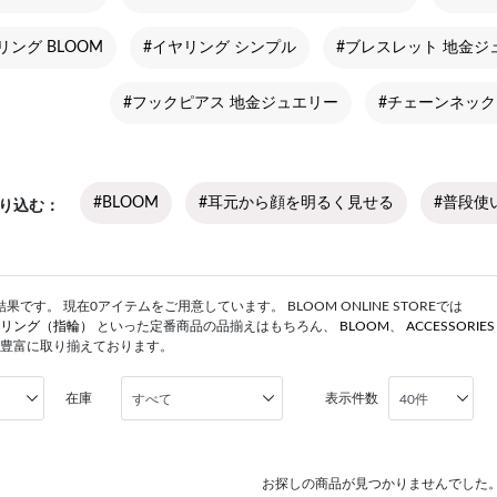
リング BLOOM
#イヤリング シンプル
#ブレスレット 地金ジ
#フックピアス 地金ジュエリー
#チェーンネック
#BLOOM
#耳元から顔を明るく見せる
#普段使
り込む
です。 現在0アイテムをご用意しています。 BLOOM ONLINE STOREでは
リング（指輪）
といった定番商品の品揃えはもちろん、
BLOOM
、
ACCESSORIE
豊富に取り揃えております。
在庫
表示件数
お探しの商品が見つかりませんでした