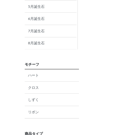
5月誕生石
6月誕生石
7月誕生石
8月誕生石
9月誕生石
モチーフ
10月誕生石
ハート
11月誕生石
クロス
12月誕生石
しずく
ガーネット
リボン
アメジスト
アクアマリン
商品タイプ