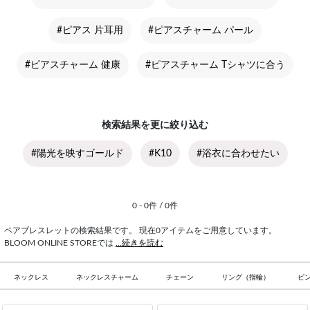
#ピアス 片耳用
#ピアスチャーム パール
#ピアスチャーム 健康
#ピアスチャーム Tシャツに合う
検索結果を更に絞り込む
#陽光を映すゴールド
#K10
#浴衣に合わせたい
0 - 0件 / 0件
ペアブレスレットの検索結果です。 現在0アイテムをご用意しています。
BLOOM ONLINE STOREでは
...続きを読む
ネックレス
ネックレスチャーム
チェーン
リング（指輪）
ピ