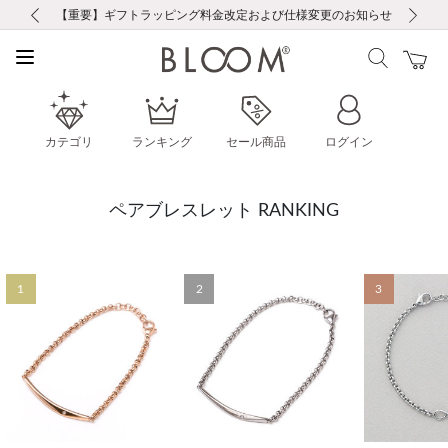
前の画像
次の画像
【重要】ギフトラッピング料金改定および仕様変更のお知らせ
【重要】令和８年熊本地震に伴う集配への影響について
【重要】令和８年熊本地震に伴う集配への影響について
税込5,500円以上で送料無料｜最短24時間以内に発送
会員限定！レビュー投稿で100ポイントプレゼント
LINE友だち登録で500円クーポンプレゼント
新規会員登録で1000ポイントプレゼント！
【重要】夏季休業の営業についてのご案内
お修理・アフターサービスのご案内
お修理・アフターサービスのご案内
カテゴリ
ランキング
セール商品
ログイン
ペアブレスレット RANKING
1
2
3