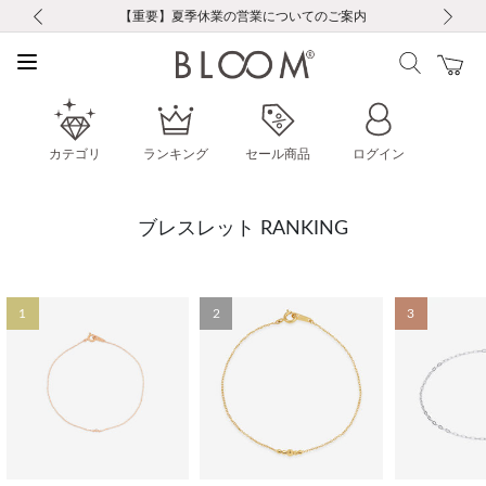
前の画像
次の画像
【重要】ギフトラッピング料金改定および仕様変更のお知らせ
【重要】令和８年熊本地震に伴う集配への影響について
【重要】令和８年熊本地震に伴う集配への影響について
税込5,500円以上で送料無料｜最短24時間以内に発送
会員限定！レビュー投稿で100ポイントプレゼント
LINE友だち登録で500円クーポンプレゼント
新規会員登録で1000ポイントプレゼント！
【重要】夏季休業の営業についてのご案内
お修理・アフターサービスのご案内
お修理・アフターサービスのご案内
カテゴリ
ランキング
セール商品
ログイン
ブレスレット RANKING
1
2
3