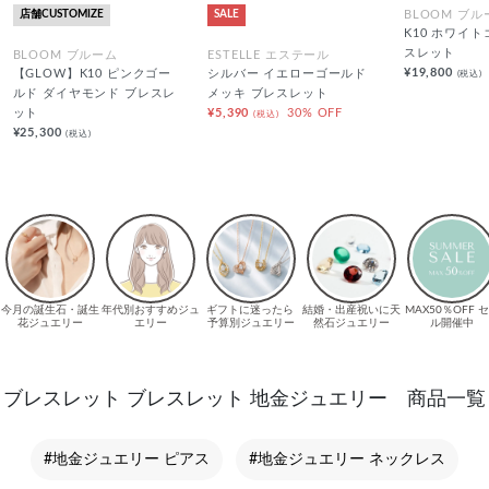
店舗CUSTOMIZE
SALE
BLOOM ブル
K10 ホワイ
スレット
BLOOM ブルーム
ESTELLE エステール
¥19,800
(税込)
【GLOW】K10 ピンクゴー
シルバー イエローゴールド
ルド ダイヤモンド ブレスレ
メッキ ブレスレット
ット
¥5,390
30% OFF
(税込)
¥25,300
(税込)
ブレスレット ブレスレット 地金ジュエリー 商品一覧
#地金ジュエリー ピアス
#地金ジュエリー ネックレス