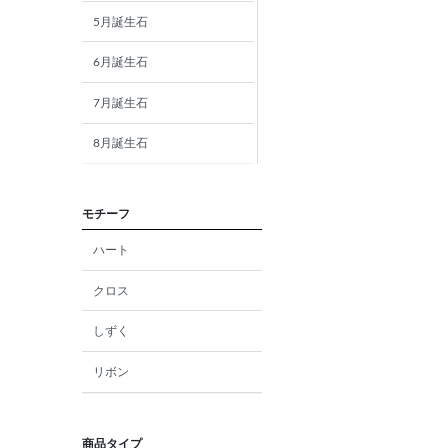
5月誕生石
6月誕生石
7月誕生石
8月誕生石
9月誕生石
モチーフ
10月誕生石
ハート
11月誕生石
クロス
12月誕生石
しずく
ガーネット
リボン
アメジスト
アクアマリン
商品タイプ