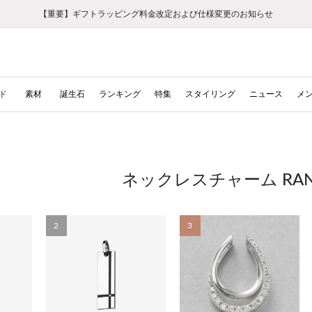
【重要】ギフトラッピング料金改定および仕様変更のお知らせ
【重要】令和８年熊本地震に伴う集配への影響について
【重要】令和８年熊本地震に伴う集配への影響について
税込5,500円以上で送料無料｜最短24時間以内に発送
会員限定！レビュー投稿で100ポイントプレゼント
新規LINE友だち登録で500円クーポンプレゼント
新規会員登録で1000ポイントプレゼント！
【重要】夏季休業の営業についてのご案内
お修理・アフターサービスのご案内
お修理・アフターサービスのご案内
ド
素材
誕生石
ランキング
特集
スタイリング
ニュース
メ
ネックレスチャーム RAN
2
3