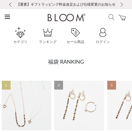
前の画像
次の画像
【重要】ギフトラッピング料金改定および仕様変更のお知らせ
【重要】令和８年熊本地震に伴う集配への影響について
【重要】令和８年熊本地震に伴う集配への影響について
税込5,500円以上で送料無料｜最短24時間以内に発送
会員限定！レビュー投稿で100ポイントプレゼント
LINE友だち登録で500円クーポンプレゼント
新規会員登録で1000ポイントプレゼント！
【重要】夏季休業の営業についてのご案内
お修理・アフターサービスのご案内
お修理・アフターサービスのご案内
カテゴリ
ランキング
セール商品
ログイン
福袋 RANKING
1
2
3