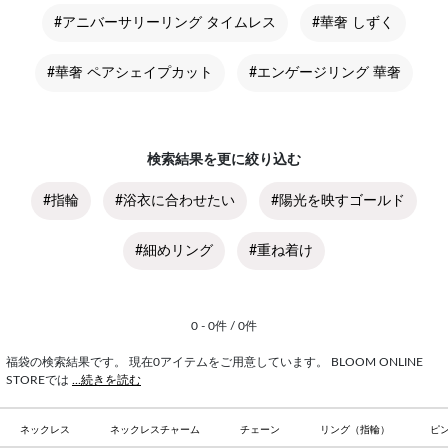
#アニバーサリーリング タイムレス
#華奢 しずく
#華奢 ペアシェイプカット
#エンゲージリング 華奢
検索結果を更に絞り込む
#指輪
#浴衣に合わせたい
#陽光を映すゴールド
#細めリング
#重ね着け
0 - 0件 / 0件
福袋の検索結果です。 現在0アイテムをご用意しています。 BLOOM ONLINE
STOREでは
...続きを読む
ネックレス
ネックレスチャーム
チェーン
リング（指輪）
ピ