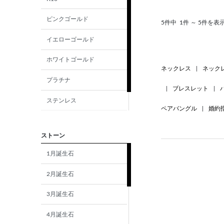
ピンクゴールド
5件中
1件 ～ 5件を表
イエローゴールド
ホワイトゴールド
ネックレス
|
ネック
プラチナ
|
ブレスレット
|
ステンレス
ペアバングル
|
婚約
シルバー
ストーン
1月誕生石
2月誕生石
3月誕生石
4月誕生石