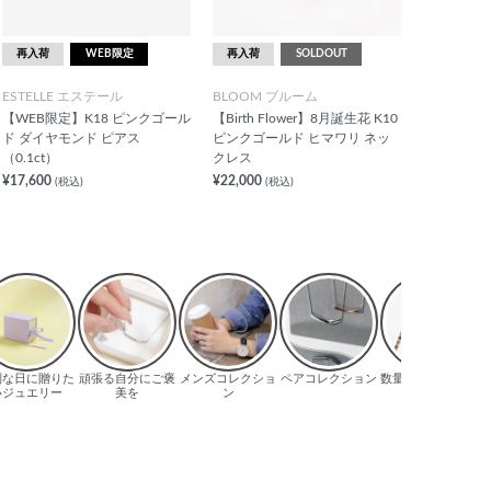
再入荷
WEB限定
再入荷
SOLDOUT
ESTELLE エステール
BLOOM ブルーム
【WEB限定】K18 ピンクゴール
【Birth Flower】8月誕生花 K10
ド ダイヤモンド ピアス
ピンクゴールド ヒマワリ ネッ
（0.1ct）
クレス
¥17,600
¥22,000
(税込)
(税込)