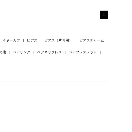
1
イヤーカフ
|
ピアス
|
ピアス（片耳用）
|
ピアスチャーム
の他
|
ペアリング
|
ペアネックレス
|
ペアブレスレット
|