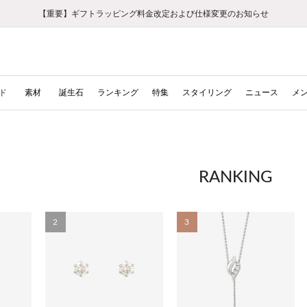
【重要】ギフトラッピング料金改定および仕様変更のお知らせ
【重要】令和８年熊本地震に伴う集配への影響について
【重要】令和８年熊本地震に伴う集配への影響について
税込5,500円以上で送料無料｜最短24時間以内に発送
会員限定！レビュー投稿で100ポイントプレゼント
新規LINE友だち登録で500円クーポンプレゼント
新規会員登録で1000ポイントプレゼント！
【重要】夏季休業の営業についてのご案内
お修理・アフターサービスのご案内
お修理・アフターサービスのご案内
ド
素材
誕生石
ランキング
特集
スタイリング
ニュース
メ
RANKING
2
3