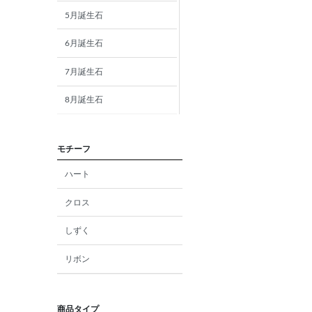
5月誕生石
6月誕生石
7月誕生石
8月誕生石
9月誕生石
モチーフ
10月誕生石
ハート
11月誕生石
クロス
12月誕生石
しずく
ガーネット
リボン
アメジスト
アクアマリン
商品タイプ