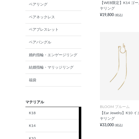
【WEB限定】K14 ゴ
ペアリング
ヤリング
¥19,800
(税込)
ペアネックレス
ペアブレスレット
ペアバングル
婚約指輪・エンゲージリング
結婚指輪・マリッジリング
福袋
マテリアル
BLOOM ブルーム
【Ear Jewelry】K1
K18
ヤリング
¥33,000
K14
(税込)
K10