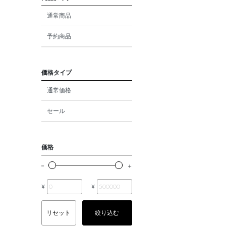
ダイヤモンド
通常商品
モルガナイト
予約商品
クォーツ
エメラルド
価格タイプ
通常価格
パール
セール
ムーンストーン
ルビー
価格
ペリドット
サファイア
¥
¥
トルマリン
リセット
絞り込む
オパール