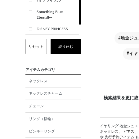
Tis ブライダル
Something Blue -
Eternally-
DISNEY PRINCESS
#地金ジュ
CREST+
リセット
絞り込む
#イヤ
アイテムカテゴリ
ネックレス
ネックレスチャーム
検索結果を更に絞
チェーン
リング（指輪）
イヤリング 地金ジュエリ
ピンキーリング
ネックレス
、
ピアス
、
や
先行予約アイテム
も