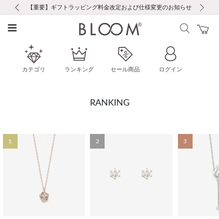
前の画像
次の画像
【重要】ギフトラッピング料金改定および仕様変更のお知らせ
【重要】令和８年熊本地震に伴う集配への影響について
【重要】令和８年熊本地震に伴う集配への影響について
税込5,500円以上で送料無料｜最短24時間以内に発送
会員限定！レビュー投稿で100ポイントプレゼント
新規LINE友だち登録で500円クーポンプレゼント
新規会員登録で1000ポイントプレゼント！
【重要】夏季休業の営業についてのご案内
お修理・アフターサービスのご案内
お修理・アフターサービスのご案内
カテゴリ
ランキング
セール商品
ログイン
RANKING
1
2
3