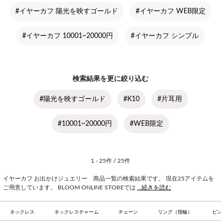
#イヤーカフ 陽光を映すゴールド
#イヤーカフ WEB限定
#イヤーカフ 10001~20000円
#イヤーカフ シンプル
検索結果を更に絞り込む
#陽光を映すゴールド
#K10
#片耳用
#10001~20000円
#WEB限定
1 - 25件 / 25件
イヤーカフ お出かけジュエリー 商品一覧の検索結果です。 現在25アイテムを
ご用意しています。 BLOOM ONLINE STOREでは
...続きを読む
ネックレス
ネックレスチャーム
チェーン
リング（指輪）
ピ