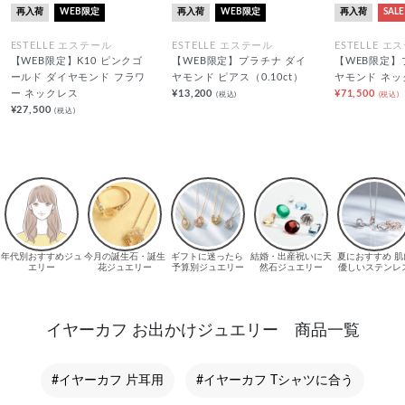
再入荷
WEB限定
再入荷
WEB限定
再入荷
SALE
ESTELLE エステール
ESTELLE エステール
ESTELLE エ
【WEB限定】K10 ピンクゴ
【WEB限定】プラチナ ダイ
【WEB限定】
ールド ダイヤモンド フラワ
ヤモンド ピアス（0.10ct）
ヤモンド ネッ
ー ネックレス
¥13,200
¥71,500
(税込)
(税込)
¥27,500
(税込)
イヤーカフ お出かけジュエリー 商品一覧
#イヤーカフ 片耳用
#イヤーカフ Tシャツに合う