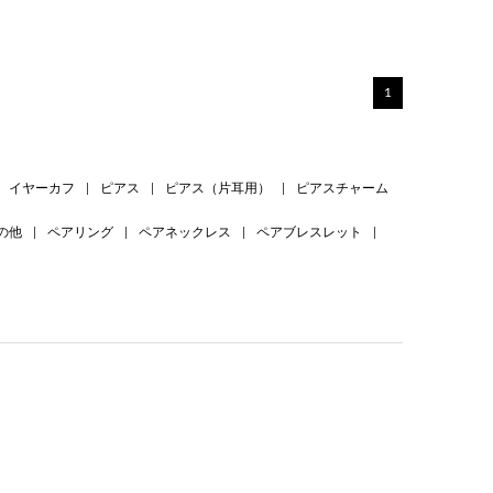
1
イヤーカフ
|
ピアス
|
ピアス（片耳用）
|
ピアスチャーム
の他
|
ペアリング
|
ペアネックレス
|
ペアブレスレット
|