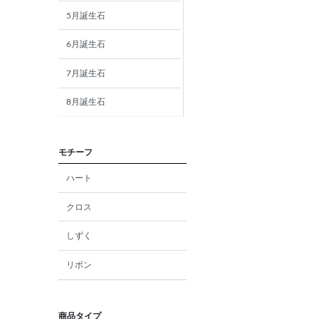
5月誕生石
6月誕生石
7月誕生石
8月誕生石
9月誕生石
モチーフ
10月誕生石
ハート
11月誕生石
クロス
12月誕生石
しずく
ガーネット
リボン
アメジスト
アクアマリン
商品タイプ