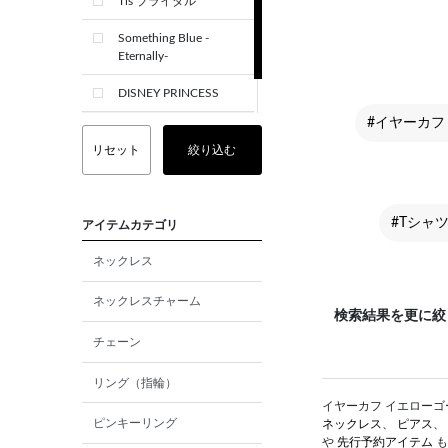
Tis ブライダル
Something Blue -
Eternally-
DISNEY PRINCESS
#イヤーカフ
CREST+
リセット
絞り込む
#Tシャ
アイテムカテゴリ
ネックレス
ネックレスチャーム
検索結果を更に絞
チェーン
リング（指輪）
イヤーカフ イエローゴー
ピンキーリング
ネックレス
、
ピアス
、
や
先行予約アイテム
も