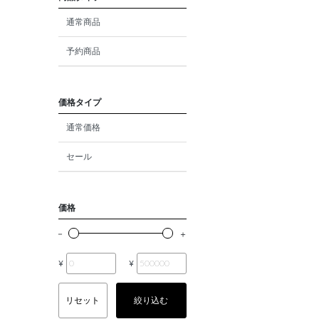
ダイヤモンド
通常商品
モルガナイト
予約商品
クォーツ
エメラルド
価格タイプ
通常価格
パール
セール
ムーンストーン
ルビー
価格
ペリドット
サファイア
¥
¥
トルマリン
リセット
絞り込む
オパール