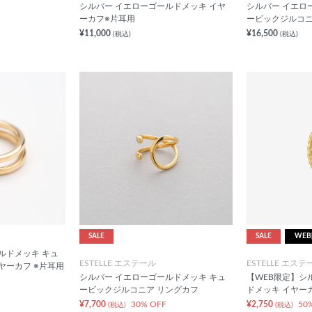
シルバー イエローゴールドメッキ イヤ
シルバー イエロ
ーカフ※片耳用
ービックジルコニ
¥11,000
¥16,500
(税込)
(税込)
SALE
SALE
WE
ルドメッキ キュ
ESTELLE エステール
ESTELLE エステ
ヤーカフ ※片耳用
シルバー イエローゴールドメッキ キュ
【WEB限定】シ
ービックジルコニア リングカフ
ドメッキ イヤー
¥7,700
30% OFF
¥2,750
50
(税込)
(税込)