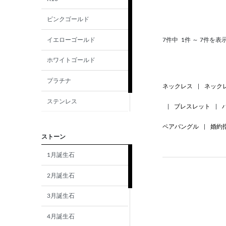
ピンクゴールド
イエローゴールド
7件中
1件 ～ 7件を表
ホワイトゴールド
プラチナ
ネックレス
|
ネック
ステンレス
|
ブレスレット
|
シルバー
ペアバングル
|
婚約
ストーン
1月誕生石
2月誕生石
3月誕生石
4月誕生石