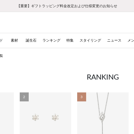
【重要】ギフトラッピング料金改定および仕様変更のお知らせ
【重要】令和８年熊本地震に伴う集配への影響について
【重要】令和８年熊本地震に伴う集配への影響について
税込5,500円以上で送料無料｜最短24時間以内に発送
会員限定！レビュー投稿で100ポイントプレゼント
LINE友だち登録で500円クーポンプレゼント
新規会員登録で1000ポイントプレゼント！
【重要】夏季休業の営業についてのご案内
お修理・アフターサービスのご案内
お修理・アフターサービスのご案内
ド
素材
誕生石
ランキング
特集
スタイリング
ニュース
メ
覧
RANKING
2
3