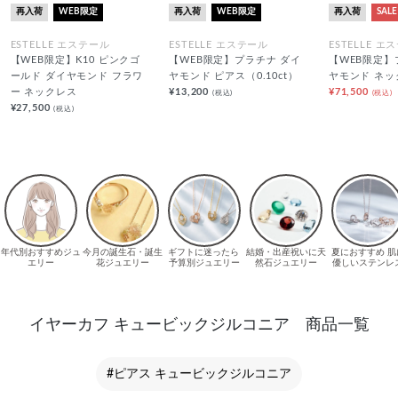
再入荷
WEB限定
再入荷
WEB限定
再入荷
SALE
ESTELLE エステール
ESTELLE エステール
ESTELLE エ
【WEB限定】K10 ピンクゴ
【WEB限定】プラチナ ダイ
【WEB限定】
ールド ダイヤモンド フラワ
ヤモンド ピアス（0.10ct）
ヤモンド ネッ
ー ネックレス
¥13,200
¥71,500
(税込)
(税込)
¥27,500
(税込)
イヤーカフ キュービックジルコニア 商品一覧
#ピアス キュービックジルコニア