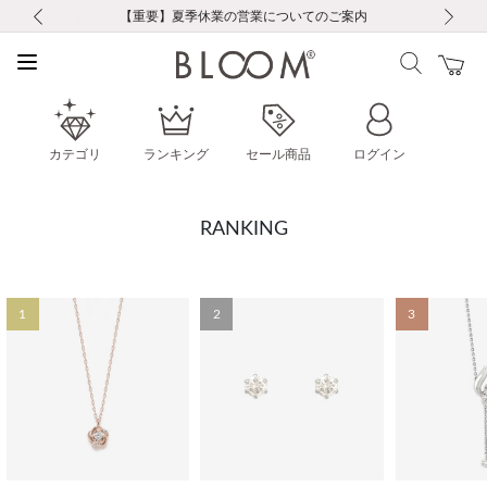
前の画像
次の画像
【重要】ギフトラッピング料金改定および仕様変更のお知らせ
【重要】令和８年熊本地震に伴う集配への影響について
【重要】令和８年熊本地震に伴う集配への影響について
税込5,500円以上で送料無料｜最短24時間以内に発送
会員限定！レビュー投稿で100ポイントプレゼント
新規LINE友だち登録で500円クーポンプレゼント
新規会員登録で1000ポイントプレゼント！
【重要】夏季休業の営業についてのご案内
お修理・アフターサービスのご案内
お修理・アフターサービスのご案内
カテゴリ
ランキング
セール商品
ログイン
RANKING
1
2
3