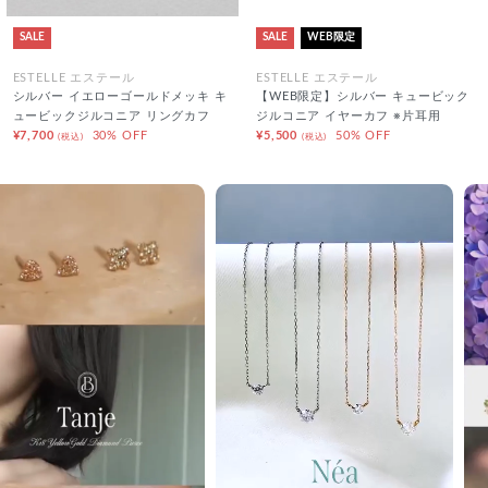
SALE
SALE
WEB限定
ESTELLE エステール
ESTELLE エステール
シルバー イエローゴールドメッキ キ
【WEB限定】シルバー キュービック
ュービックジルコニア リングカフ
ジルコニア イヤーカフ ※片耳用
¥7,700
30% OFF
¥5,500
50% OFF
(税込)
(税込)