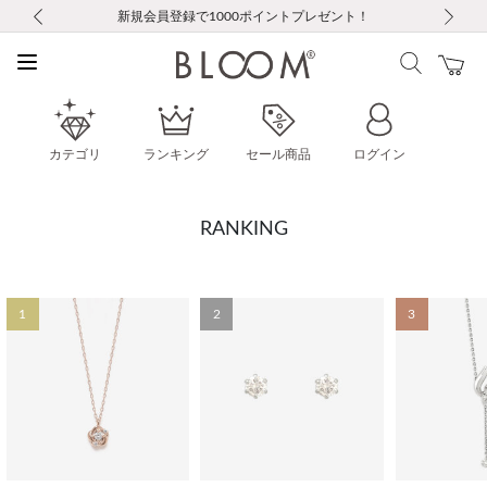
前の画像
次の画像
【重要】ギフトラッピング料金改定および仕様変更のお知らせ
【重要】令和８年熊本地震に伴う集配への影響について
【重要】令和８年熊本地震に伴う集配への影響について
税込5,500円以上で送料無料｜最短24時間以内に発送
会員限定！レビュー投稿で100ポイントプレゼント
新規LINE友だち登録で500円クーポンプレゼント
新規会員登録で1000ポイントプレゼント！
【重要】夏季休業の営業についてのご案内
お修理・アフターサービスのご案内
お修理・アフターサービスのご案内
カテゴリ
ランキング
セール商品
ログイン
RANKING
1
2
3