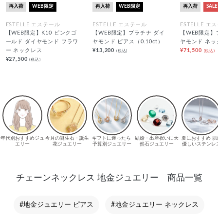
再入荷
WEB限定
再入荷
WEB限定
再入荷
SALE
ESTELLE エステール
ESTELLE エステール
ESTELLE エ
【WEB限定】K10 ピンクゴ
【WEB限定】プラチナ ダイ
【WEB限定】
ールド ダイヤモンド フラワ
ヤモンド ピアス（0.10ct）
ヤモンド ネッ
ー ネックレス
¥13,200
¥71,500
(税込)
(税込)
¥27,500
(税込)
チェーンネックレス 地金ジュエリー 商品一覧
#地金ジュエリー ピアス
#地金ジュエリー ネックレス