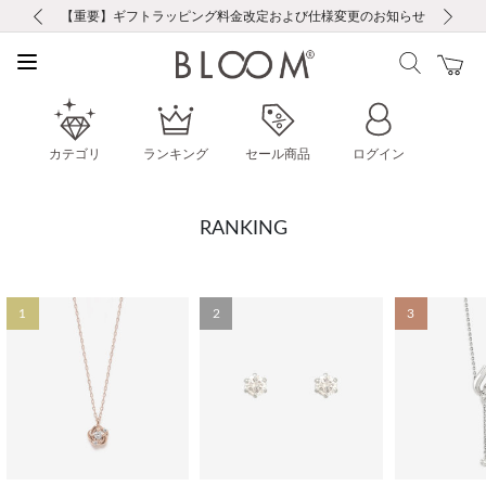
前の画像
次の画像
【重要】ギフトラッピング料金改定および仕様変更のお知らせ
【重要】令和８年熊本地震に伴う集配への影響について
【重要】令和８年熊本地震に伴う集配への影響について
税込5,500円以上で送料無料｜最短24時間以内に発送
会員限定！レビュー投稿で100ポイントプレゼント
LINE友だち登録で500円クーポンプレゼント
新規会員登録で1000ポイントプレゼント！
【重要】夏季休業の営業についてのご案内
お修理・アフターサービスのご案内
お修理・アフターサービスのご案内
カテゴリ
ランキング
セール商品
ログイン
RANKING
1
2
3