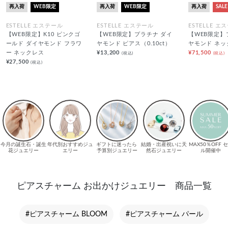
再入荷
WEB限定
再入荷
WEB限定
再入荷
SALE
ESTELLE エステール
ESTELLE エステール
ESTELLE エ
【WEB限定】K10 ピンクゴ
【WEB限定】プラチナ ダイ
【WEB限定】
ールド ダイヤモンド フラワ
ヤモンド ピアス（0.10ct）
ヤモンド ネッ
ー ネックレス
¥13,200
¥71,500
(税込)
(税込)
¥27,500
(税込)
ピアスチャーム お出かけジュエリー 商品一覧
#ピアスチャーム BLOOM
#ピアスチャーム パール