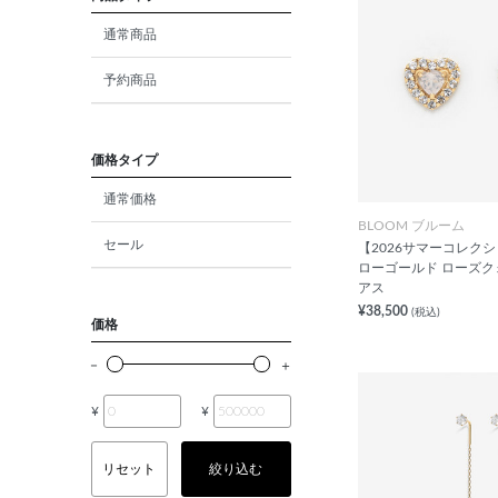
ダイヤモンド
通常商品
モルガナイト
予約商品
クォーツ
エメラルド
価格タイプ
通常価格
パール
BLOOM ブルーム
セール
【2026サマーコレクシ
ムーンストーン
ローゴールド ローズク
アス
ルビー
¥38,500
(税込)
価格
ペリドット
サファイア
¥
¥
トルマリン
リセット
絞り込む
オパール