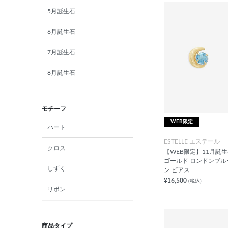
5月誕生石
6月誕生石
7月誕生石
8月誕生石
9月誕生石
モチーフ
10月誕生石
WEB限定
ハート
11月誕生石
ESTELLE エステール
クロス
【WEB限定】11月誕生石
12月誕生石
ゴールド ロンドンブル
しずく
ン ピアス
ガーネット
¥16,500
(税込)
リボン
アメジスト
アクアマリン
商品タイプ