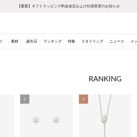
【重要】ギフトラッピング料金改定および仕様変更のお知らせ
【重要】令和８年熊本地震に伴う集配への影響について
【重要】令和８年熊本地震に伴う集配への影響について
税込5,500円以上で送料無料｜最短24時間以内に発送
会員限定！レビュー投稿で100ポイントプレゼント
新規LINE友だち登録で500円クーポンプレゼント
新規会員登録で1000ポイントプレゼント！
【重要】夏季休業の営業についてのご案内
お修理・アフターサービスのご案内
お修理・アフターサービスのご案内
ド
素材
誕生石
ランキング
特集
スタイリング
ニュース
メ
RANKING
2
3