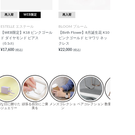
再入荷
WEB限定
再入荷
ESTELLE エステール
BLOOM ブルーム
【WEB限定】K18 ピンクゴール
【Birth Flower】8月誕生花 K10
ド ダイヤモンド ピアス
ピンクゴールド ヒマワリ ネッ
（0.1ct）
クレス
¥17,600
¥22,000
(税込)
(税込)