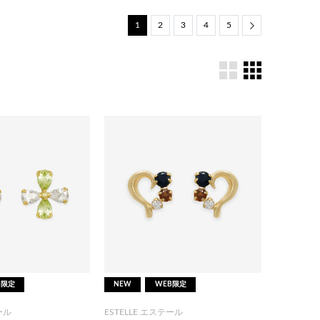
1
2
3
4
5
Next
B限定
NEW
WEB限定
ール
ESTELLE エステール