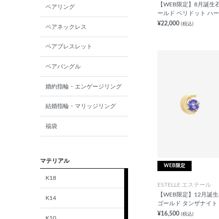
【WEB限定】8月誕生石
ペアリング
ールド ペリドット ハー
¥22,000
(税込)
ペアネックレス
ペアブレスレット
ペアバングル
婚約指輪・エンゲージリング
結婚指輪・マリッジリング
福袋
マテリアル
WEB限定
K18
ESTELLE エステール
【WEB限定】12月誕生石
K14
ゴールド タンザナイト
¥16,500
(税込)
K10