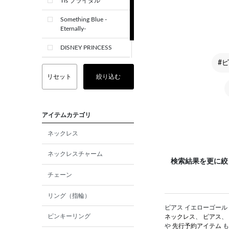
Tis ブライダル
Something Blue -
Eternally-
DISNEY PRINCESS
#
CREST+
リセット
絞り込む
アイテムカテゴリ
ネックレス
ネックレスチャーム
検索結果を更に絞
チェーン
リング（指輪）
ピアス イエローゴールド
ピンキーリング
ネックレス
、
ピアス
、
や
先行予約アイテム
も