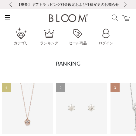
前の画像
次の画像
【重要】ギフトラッピング料金改定および仕様変更のお知らせ
【重要】令和８年熊本地震に伴う集配への影響について
【重要】令和８年熊本地震に伴う集配への影響について
税込5,500円以上で送料無料｜最短24時間以内に発送
会員限定！レビュー投稿で100ポイントプレゼント
新規LINE友だち登録で500円クーポンプレゼント
新規会員登録で1000ポイントプレゼント！
【重要】夏季休業の営業についてのご案内
お修理・アフターサービスのご案内
お修理・アフターサービスのご案内
カテゴリ
ランキング
セール商品
ログイン
RANKING
1
2
3