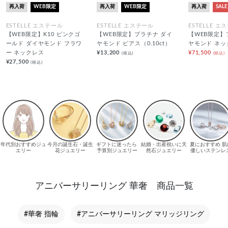
再入荷
WEB限定
再入荷
WEB限定
再入荷
SALE
ESTELLE エステール
ESTELLE エステール
ESTELLE エ
【WEB限定】K10 ピンクゴ
【WEB限定】プラチナ ダイ
【WEB限定】
ールド ダイヤモンド フラワ
ヤモンド ピアス（0.10ct）
ヤモンド ネッ
ー ネックレス
¥13,200
¥71,500
(税込)
(税込)
¥27,500
(税込)
アニバーサリーリング 華奢 商品一覧
#華奢 指輪
#アニバーサリーリング マリッジリング