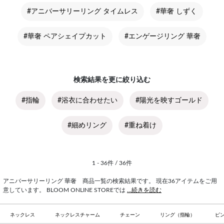
#アニバーサリーリング タイムレス
#華奢 しずく
#華奢 ペアシェイプカット
#エンゲージリング 華奢
検索結果を更に絞り込む
#指輪
#浴衣に合わせたい
#陽光を映すゴールド
#細めリング
#重ね着け
1 - 36件 / 36件
アニバーサリーリング 華奢 商品一覧の検索結果です。 現在36アイテムをご用
意しています。 BLOOM ONLINE STOREでは
...続きを読む
ネックレス
ネックレスチャーム
チェーン
リング（指輪）
ピ