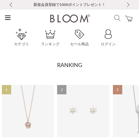
前の画像
次の画像
【重要】ギフトラッピング料金改定および仕様変更のお知らせ
【重要】令和８年熊本地震に伴う集配への影響について
【重要】令和８年熊本地震に伴う集配への影響について
税込5,500円以上で送料無料｜最短24時間以内に発送
会員限定！レビュー投稿で100ポイントプレゼント
LINE友だち登録で500円クーポンプレゼント
新規会員登録で1000ポイントプレゼント！
【重要】夏季休業の営業についてのご案内
お修理・アフターサービスのご案内
お修理・アフターサービスのご案内
カテゴリ
ランキング
セール商品
ログイン
RANKING
1
2
3