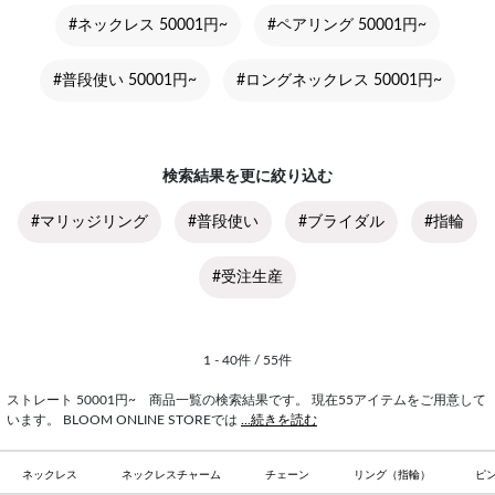
#ネックレス 50001円~
#ペアリング 50001円~
#普段使い 50001円~
#ロングネックレス 50001円~
検索結果を更に絞り込む
#マリッジリング
#普段使い
#ブライダル
#指輪
#受注生産
1 - 40件 / 55件
ストレート 50001円~ 商品一覧の検索結果です。 現在55アイテムをご用意して
います。 BLOOM ONLINE STOREでは
...続きを読む
ネックレス
ネックレスチャーム
チェーン
リング（指輪）
ピ