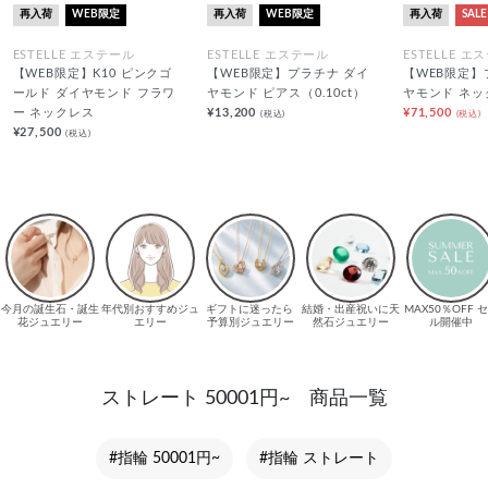
再入荷
WEB限定
再入荷
WEB限定
再入荷
SALE
ESTELLE エステール
ESTELLE エステール
ESTELLE エ
【WEB限定】K10 ピンクゴ
【WEB限定】プラチナ ダイ
【WEB限定】
ールド ダイヤモンド フラワ
ヤモンド ピアス（0.10ct）
ヤモンド ネッ
ー ネックレス
¥13,200
¥71,500
(税込)
(税込)
¥27,500
(税込)
ストレート 50001円~ 商品一覧
#指輪 50001円~
#指輪 ストレート