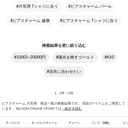
#片耳用 Tシャツに合う
#ピアスチャーム パール
#ピアスチャーム 健康
#ピアスチャーム Tシャツに合う
検索結果を更に絞り込む
#10001~20000円
#陽光を映すゴールド
#K10
#浴衣に合わせたい
1 - 3件 / 3件
ピアスチャーム 片耳用 商品一覧の検索結果です。 現在3アイテムをご用意して
います。 BLOOM ONLINE STOREでは
...続きを読む
ネックレス
ネックレスチャーム
チェーン
リング（指輪）
ピ