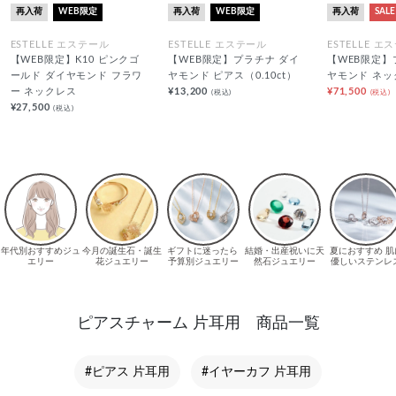
再入荷
WEB限定
再入荷
WEB限定
再入荷
SALE
ESTELLE エステール
ESTELLE エステール
ESTELLE エ
【WEB限定】K10 ピンクゴ
【WEB限定】プラチナ ダイ
【WEB限定】
ールド ダイヤモンド フラワ
ヤモンド ピアス（0.10ct）
ヤモンド ネッ
ー ネックレス
¥13,200
¥71,500
(税込)
(税込)
¥27,500
(税込)
ピアスチャーム 片耳用 商品一覧
#ピアス 片耳用
#イヤーカフ 片耳用