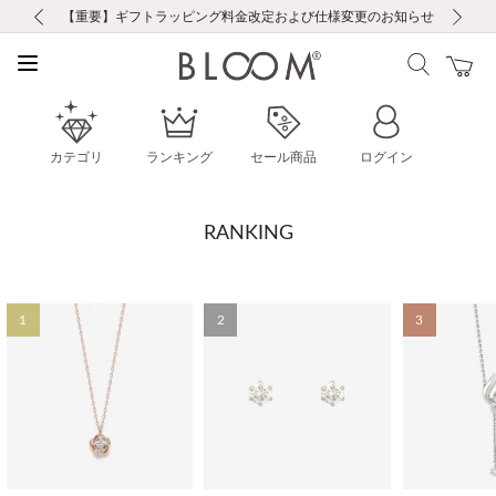
前の画像
次の画像
【重要】ギフトラッピング料金改定および仕様変更のお知らせ
【重要】令和８年熊本地震に伴う集配への影響について
【重要】令和８年熊本地震に伴う集配への影響について
税込5,500円以上で送料無料｜最短24時間以内に発送
会員限定！レビュー投稿で100ポイントプレゼント
新規LINE友だち登録で500円クーポンプレゼント
新規会員登録で1000ポイントプレゼント！
【重要】夏季休業の営業についてのご案内
お修理・アフターサービスのご案内
お修理・アフターサービスのご案内
カテゴリ
ランキング
セール商品
ログイン
RANKING
1
2
3