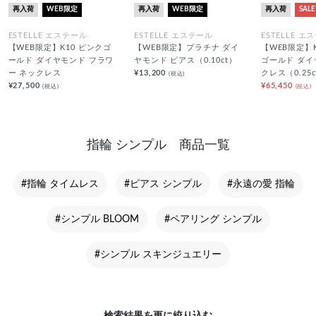
再入荷
WEB限定
再入荷
WEB限定
再入荷
SALE
ESTELLE エステール
ESTELLE エステール
ESTELLE エ
【WEB限定】K10 ピンクゴ
【WEB限定】プラチナ ダイ
【WEB限定】
ールド ダイヤモンド フラワ
ヤモンド ピアス（0.10ct）
ゴールド ダイ
ー ネックレス
¥13,200
クレス（0.25c
(税込)
¥27,500
¥65,450
(税込)
(税込)
指輪 シンプル 商品一覧
#指輪 タイムレス
#ピアス シンプル
#永遠の愛 指輪
#シンプル BLOOM
#ペアリング シンプル
#シンプル スキンジュエリー