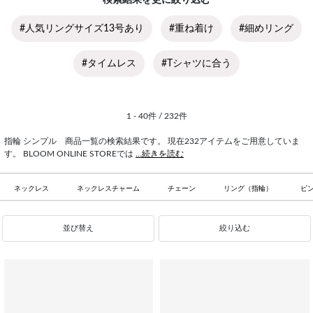
検索結果を更に絞り込む
#人気リングサイズ13号あり
#重ね着け
#細めリング
#タイムレス
#Tシャツに合う
1 - 40件 / 232件
指輪 シンプル 商品一覧の検索結果です。 現在232アイテムをご用意していま
す。 BLOOM ONLINE STOREでは
...続きを読む
ネックレス
ネックレスチャーム
チェーン
リング（指輪）
ピ
並び替え
絞り込む