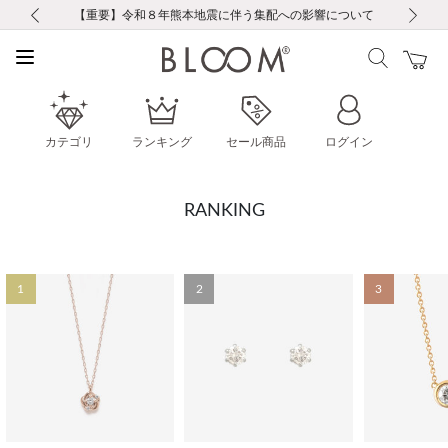
前の画像
次の画像
【重要】ギフトラッピング料金改定および仕様変更のお知らせ
【重要】令和８年熊本地震に伴う集配への影響について
税込5,500円以上で送料無料｜最短24時間以内に発送
会員限定！レビュー投稿で100ポイントプレゼント
会員限定！レビュー投稿で100ポイントプレゼント
新規LINE友だち登録で500円クーポンプレゼント
新規会員登録で1000ポイントプレゼント！
【重要】夏季休業の営業についてのご案内
【重要】夏季休業の営業についてのご案内
カテゴリ
ランキング
セール商品
ログイン
RANKING
1
2
3