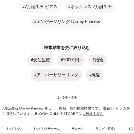
#7月誕生石 ピアス
#ネックレス 7月誕生石
#エンゲージリング Disney Princess
検索結果を更に絞り込む
#受注生産
#50001円~
#指輪
#アニバーサリーリング
#純愛
1 - 5件 / 5件
7月誕生石 Disney Princess ルビー 商品一覧の検索結果です。 現在5アイテムを
ご用意しています。 BLOOM ONLINE STOREでは
...続きを読む
ネックレス
ネックレスチャーム
チェーン
リング（指輪）
ピ