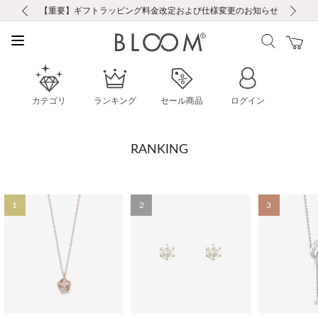
前の画像
次の画像
【重要】ギフトラッピング料金改定および仕様変更のお知らせ
【重要】令和８年熊本地震に伴う集配への影響について
【重要】令和８年熊本地震に伴う集配への影響について
税込5,500円以上で送料無料｜最短24時間以内に発送
会員限定！レビュー投稿で100ポイントプレゼント
新規LINE友だち登録で500円クーポンプレゼント
新規会員登録で1000ポイントプレゼント！
【重要】夏季休業の営業についてのご案内
お修理・アフターサービスのご案内
お修理・アフターサービスのご案内
カテゴリ
ランキング
セール商品
ログイン
RANKING
1
2
3