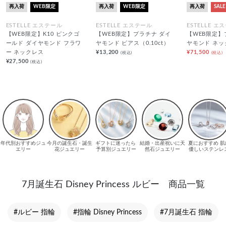
再入荷
WEB限定
再入荷
WEB限定
再入荷
SALE
ESTELLE エステール
ESTELLE エステール
ESTELLE エ
【WEB限定】K10 ピンクゴ
【WEB限定】プラチナ ダイ
【WEB限定】
ールド ダイヤモンド フラワ
ヤモンド ピアス（0.10ct）
ヤモンド ネッ
ー ネックレス
¥13,200
¥71,500
(税込)
(税込)
¥27,500
(税込)
7月誕生石 Disney Princess ルビー 商品一覧
#ルビー 指輪
#指輪 Disney Princess
#7月誕生石 指輪