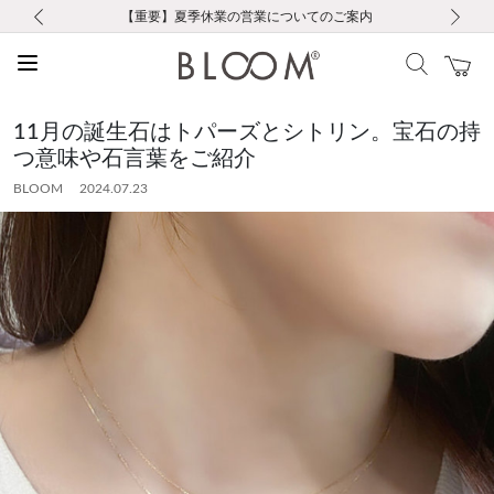
前の画像
次の画像
【重要】ギフトラッピング料金改定および仕様変更のお知らせ
【重要】令和８年熊本地震に伴う集配への影響について
【重要】令和８年熊本地震に伴う集配への影響について
税込5,500円以上で送料無料｜最短24時間以内に発送
会員限定！レビュー投稿で100ポイントプレゼント
LINE友だち登録で500円クーポンプレゼント
新規会員登録で1000ポイントプレゼント！
【重要】夏季休業の営業についてのご案内
お修理・アフターサービスのご案内
お修理・アフターサービスのご案内
11月の誕生石はトパーズとシトリン。宝石の持
つ意味や石言葉をご紹介
BLOOM 2024.07.23