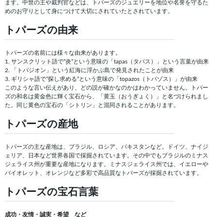
ます。中世の王や裁判官などは、トパーズのジュエリーを地位や名誉を守るた
めのお守りとして身につけて大切にされていたとされています。
トパーズの由来
トパーズの名前には様々な由来があります。
1. サンスクリット語で”炎”という意味の「tapas（タパス）」という言葉が由来
2. 「トパジオン」という紅海に浮かぶ島で発見されたことが由来
3. ギリシャ語で”探し求める”という意味の「topazos（トパゾス）」が由来
このような言い伝えがあり、どの説が確かなのかはわかっていません。トパー
ズの和名は黄金色に輝く宝石から、「黄玉（おうぎょく）」と名づけられまし
た。同じ黄色の宝石の「シトリン」と混同されることがあります。
トパーズの産地
トパーズの主な産地は、ブラジル、ロシア、パキスタンなど。ドイツ、ナイジ
ェリア、日本など世界各国で採掘されています。その中でもブラジルのミナス
ジェライス州が重要な産地になります。ミナスジェライス州では、イエローや
バイオレット、オレンジなど多彩で高品質なトパーズが採掘されています。
トパーズの宝石言葉
成功・友情・誠実・希望 など