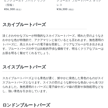
ピンクゴールド ブバリア リング
クゴールド ブルートパーズ ネック
（指輪）
レス
¥36,300
¥36,300
(税込)
(税込)
スカイブルートパーズ
淡くさわやかなブルーが特徴的なスカイブルートパーズ。晴れた空のようなさ
わやかな色が特徴的で、アクアマリンと似ているとも言われます。無色透明の
トパーズに、高エネルギーの電子線を照射し、クリアなブルーが引き出されま
す。ブルートパーズの中では比較的手頃な価格です。明るくクリアなブルーは
お肌を明るく魅せてくれるでしょう。
スイスブルートパーズ
スカイブルートパーズよりも青色が濃く、鮮やかに発色した青色のものがスイ
スブルートパーズとなります。スイスの空のような鮮やかな色合いから名づけ
られました。無色透明のトパーズに電子線やガンマ線の照射や加熱処理などを
し、強い青色を引き出しています。
ロンドンブルートパーズ