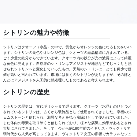
シトリンの魅力や特徴
シトリンはクオーツ（水晶）の中で、黄色からオレンジの色になるものをいい
ます。シトリンの黄色やオレンジ色は、クオーツの結晶構造に含まれている、
ごく少量の鉄分からできています。クオーツ内の鉄分が光の波長によって綺麗
な黄色に見えます。自然界のシトリンはアメジストが地熱などでじっくりと熱
せられシトリンへと変化していったもの。天然のシトリンは、とても稀少で価
値が高いと言われています。市場には多くのシトリンがありますが、そのほと
んどはアメジストを人工的に熱処理したものであると考えられます。
シトリンの歴史
シトリンの歴史は、古代ギリシャまで遡ります。クオーツ（水晶）のひとつと
されているシトリンは、古くから装飾品として使用されてきました。幸福のジ
ェムストーンと信じられ、邪悪な考えを払う魔除けとして使われていました。
また体内の毒素を取り除くと信じられており、様々な病気に効果があるとされ
大切にされてきました。そして、今から約180年前のイギリス・ヴィクトリア
朝時代から人気が高まってきます。ヴィクトリア女王の影響でカラフルなジュ