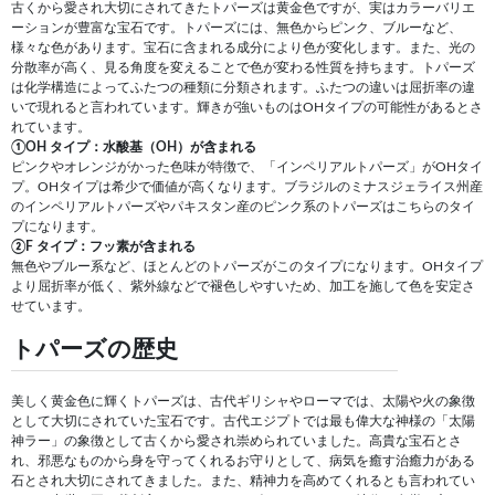
古くから愛され大切にされてきたトパーズは黄金色ですが、実はカラーバリエ
ーションが豊富な宝石です。トパーズには、無色からピンク、ブルーなど、
様々な色があります。宝石に含まれる成分により色が変化します。また、光の
分散率が高く、見る角度を変えることで色が変わる性質を持ちます。トパーズ
は化学構造によってふたつの種類に分類されます。ふたつの違いは屈折率の違
いで現れると言われています。輝きが強いものはOHタイプの可能性があるとさ
れています。
①OH タイプ：水酸基（OH）が含まれる
ピンクやオレンジがかった色味が特徴で、「インペリアルトパーズ」がOHタイ
プ。OHタイプは希少で価値が高くなります。ブラジルのミナスジェライス州産
のインペリアルトパーズやパキスタン産のピンク系のトパーズはこちらのタイ
プになります。
②F タイプ：フッ素が含まれる
無色やブルー系など、ほとんどのトパーズがこのタイプになります。OHタイプ
より屈折率が低く、紫外線などで褪色しやすいため、加工を施して色を安定さ
せています。
トパーズの歴史
美しく黄金色に輝くトパーズは、古代ギリシャやローマでは、太陽や火の象徴
として大切にされていた宝石です。古代エジプトでは最も偉大な神様の「太陽
神ラー」の象徴として古くから愛され崇められていました。高貴な宝石とさ
れ、邪悪なものから身を守ってくれるお守りとして、病気を癒す治癒力がある
石とされ大切にされてきました。また、精神力を高めてくれるとも言われてい