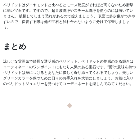
ペリドットはダイヤモンドと比べるとモース硬度がそれほど高くないため衝撃
に弱い宝石です。ですので、超音波洗浄やスチーム洗浄を使うのには向いてい
ません。 破損してしまう恐れがあるので控えましょう。 表面に多少傷がつきや
すいので、保管する際は他の宝石と触れ合わないように分けて保管しましょ
う。
まとめ
涼しげな雰囲気で綺麗な透明感のペリドット。ペリドットの艶感のある輝きは
コーディネートのワンポイントにもなり人気のある宝石です。”愛”の意味を持つ
ペリドットは身につけるとあなたに優しく寄り添ってくれるでしょう。美しい
グリーンカラーを保つために日々のお手入れを大切にしましょう。お気に入り
のペリドットジュエリーを見つけてコーディネートを楽しんでみてください。
◆