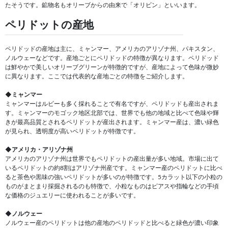
たそうです。鉱物名もオリーブからの由来で「オリビン」といいます。
ペリドットの産地
ペリドッドの産地は主に、ミャンマー、アメリカのアリゾナ州、パキスタン、
ノルウェーなどです。産地ごとにペリドッドの特徴が異なります。ペリドッド
は鮮やかで美しいオリーブグリーンが特徴的ですが、産地によって色味が微妙
に異なります。ここでは代表的な産地ごとの特徴をご紹介します。
◆ミャンマー
ミャンマーはルビーも多く採れることで有名ですが、ペリドッドも産出されま
す。ミャンマーのモゴック地区北部では、世界でも他の地域と比べて色味や輝
きが最高品質とされるペリドットが産出されます。ミャンマー産は、濃い緑色
が見られ、透明度が高いペリドットが特徴です。
◆アメリカ・アリゾナ州
アメリカのアリゾナ州は世界でもペリドットの産出量が多い地域。市場に出て
いるペリドットの約8割はアリゾナ州産です。ミャンマー産のペリドットに比べ
ると茶色や黒味の強いペリドットが多いのが特徴です。5カラット以下の小粒の
ものがまとまり採掘されるのも特徴で、小粒なものはピアスや指輪などの手頃
な価格のジュエリーに使われることが多いです。
◆ノルウェー
ノルウェー産のペリドットは他の産地のペリドッドと比べると緑色が濃い印象