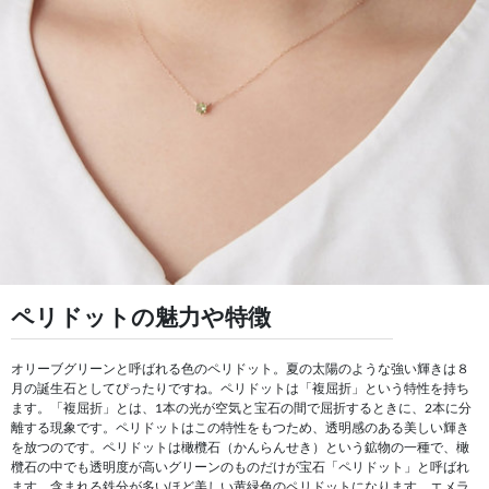
ペリドットの魅力や特徴
オリーブグリーンと呼ばれる色のペリドット。夏の太陽のような強い輝きは８
月の誕生石としてぴったりですね。ペリドットは「複屈折」という特性を持ち
ます。「複屈折」とは、1本の光が空気と宝石の間で屈折するときに、2本に分
離する現象です。ペリドットはこの特性をもつため、透明感のある美しい輝き
を放つのです。ペリドットは橄欖石（かんらんせき）という鉱物の一種で、橄
欖石の中でも透明度が高いグリーンのものだけが宝石「ペリドット」と呼ばれ
ます。含まれる鉄分が多いほど美しい黄緑色のペリドットになります。エメラ