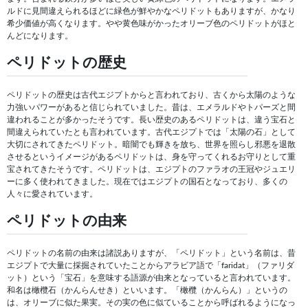
ルドに見間違えられるほどに緑色が鮮やかなペリドットもありますが、かなり
希少価値が高くなります。やや黄色味がかったオリーブ色のペリドットがほと
んどになります。
ペリドットの歴史
ペリドットの歴史は古代エジプトからと言われており、古くから太陽のような
力強いパワーがあると信じられていました。昔は、エメラルドやトパーズと間
違われることが多かったそうです。長い歴史のあるペリドットは、違う宝石と
間違えられていたとも言われています。古代エジプトでは「太陽の石」として
大切にされてきたペリドット。暗闇でも輝きを放ち、世界を照らし邪悪を退散
させるというイメージがあるペリドットは、身を守ってくれるお守りとして重
宝されてきたそうです。ペリドットは、エジプトのファラオの王冠やジュエリ
ーに多く使われてきました。現在ではエジプトの国石となっており、多くの
人々に愛されています。
ペリドットの由来
ペリドットの名前の由来は諸説ありますが、「ペリドット」という名前は、昔
エジプトで大量に採掘されていたことからアラビア語で「faridat」（ファリダ
ット）という「宝石」を意味する語源が由来となっていると言われています。
和名は橄欖石（かんらんせき）といいます。「橄欖（かんらん）」というの
は、オリーブに似た果実。その実の色に似ていることから呼ばれるようになっ