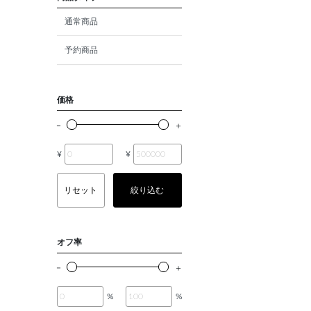
ダイヤモンド
通常商品
モルガナイト
予約商品
クォーツ
エメラルド
価格
パール
¥
¥
ムーンストーン
ルビー
リセット
絞り込む
ペリドット
サファイア
オフ率
トルマリン
オパール
%
%