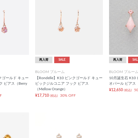
再入荷
SALE
再入荷
SAL
BLOOM ブルーム
BLOOM ブルー
ピンクゴールド キュー
【Rondelle】K10 ピンクゴールド キュー
10月誕生石 K1
 ピアス（Berry
ビックジルコニア フック ピアス
オパール ピアス
（Mellow Orange）
¥12,650
5
(税込)
F
¥17,710
30% OFF
(税込)