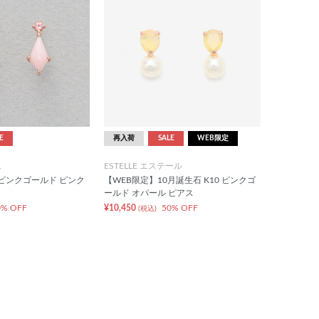
E
再入荷
SALE
WEB限定
ム
ESTELLE エステール
0 ピンクゴールド ピンク
【WEB限定】10月誕生石 K10 ピンクゴ
ールド オパール ピアス
0% OFF
¥10,450
50% OFF
(税込)