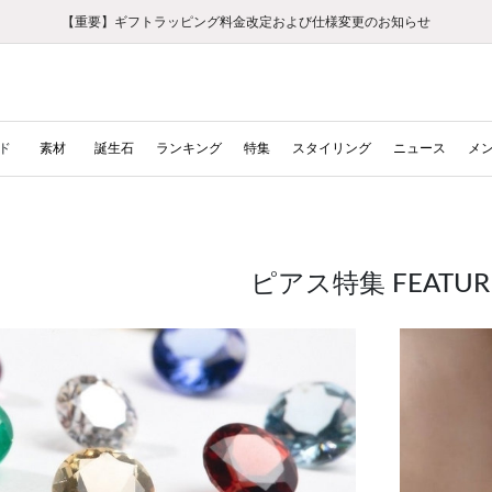
【重要】ギフトラッピング料金改定および仕様変更のお知らせ
【重要】令和８年熊本地震に伴う集配への影響について
【重要】令和８年熊本地震に伴う集配への影響について
税込5,500円以上で送料無料｜最短24時間以内に発送
会員限定！レビュー投稿で100ポイントプレゼント
LINE友だち登録で500円クーポンプレゼント
新規会員登録で1000ポイントプレゼント！
【重要】夏季休業の営業についてのご案内
お修理・アフターサービスのご案内
お修理・アフターサービスのご案内
ド
素材
誕生石
ランキング
特集
スタイリング
ニュース
メ
ピアス特集 FEATUR