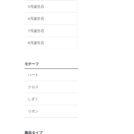
5月誕生石
6月誕生石
7月誕生石
8月誕生石
9月誕生石
モチーフ
10月誕生石
ハート
11月誕生石
クロス
12月誕生石
しずく
ガーネット
リボン
アメジスト
アクアマリン
商品タイプ