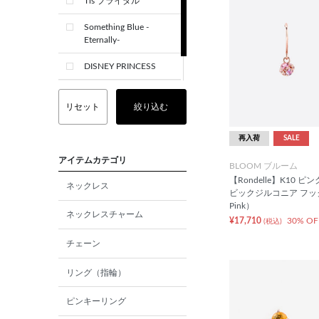
Tis ブライダル
Something Blue -
Eternally-
DISNEY PRINCESS
CREST+
リセット
絞り込む
再入荷
SALE
アイテムカテゴリ
BLOOM ブルーム
【Rondelle】K10 
ネックレス
ビックジルコニア フック
Pink）
ネックレスチャーム
¥17,710
30% OF
(税込)
チェーン
リング（指輪）
ピンキーリング