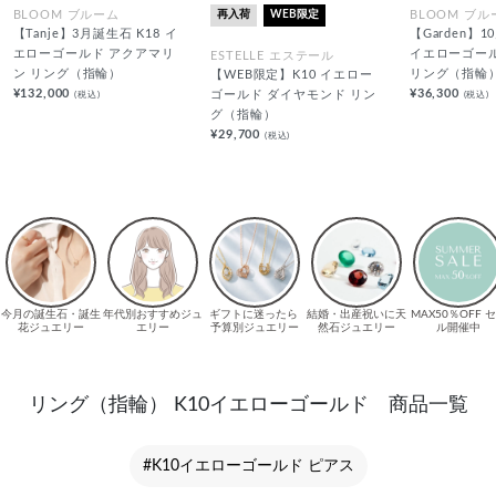
再入荷
WEB限定
BLOOM ブルーム
BLOOM ブル
【Tanje】3月誕生石 K18 イ
【Garden】1
エローゴールド アクアマリ
イエローゴー
ESTELLE エステール
ン リング（指輪）
リング（指輪
【WEB限定】K10 イエロー
¥132,000
¥36,300
(税込)
(税込)
ゴールド ダイヤモンド リン
グ（指輪）
¥29,700
(税込)
リング（指輪） K10イエローゴールド 商品一覧
#K10イエローゴールド ピアス