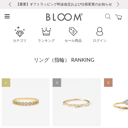
前の画像
次の画像
【重要】ギフトラッピング料金改定および仕様変更のお知らせ
【重要】令和８年熊本地震に伴う集配への影響について
【重要】令和８年熊本地震に伴う集配への影響について
税込5,500円以上で送料無料｜最短24時間以内に発送
会員限定！レビュー投稿で100ポイントプレゼント
LINE友だち登録で500円クーポンプレゼント
新規会員登録で1000ポイントプレゼント！
【重要】夏季休業の営業についてのご案内
お修理・アフターサービスのご案内
お修理・アフターサービスのご案内
カテゴリ
ランキング
セール商品
ログイン
リング（指輪） RANKING
1
2
3