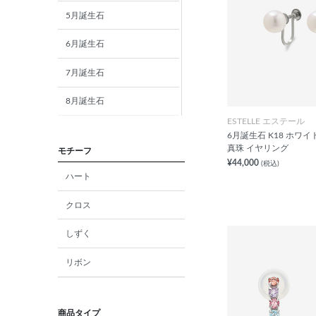
5月誕生石
6月誕生石
7月誕生石
8月誕生石
ESTELLE エステール
9月誕生石
6月誕生石 K18 ホワ
真珠 イヤリング
モチーフ
10月誕生石
¥44,000
(税込)
ハート
11月誕生石
クロス
12月誕生石
しずく
ガーネット
リボン
アメジスト
アクアマリン
商品タイプ