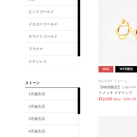
ピンクゴールド
イエローゴールド
ホワイトゴールド
プラチナ
ステンレス
SALE
WEB限定
シルバー
BLOOM ブルーム
ストーン
【WEB限定】シルバー
ドメッキ イヤリング
1月誕生石
¥12,650
50% OF
(税込)
2月誕生石
3月誕生石
4月誕生石