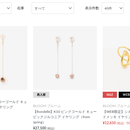
在庫
表示件数
再入荷
SALE
WE
イエローゴールド キュ
BLOOM ブルーム
BLOOM ブルー
ヤリング
【Rondelle】K10 ピンクゴールド キュー
【WEB限定】シ
ビックジルコニア イヤリング（from
ドメッキ イヤリ
spring）
¥12,650
5
(税込)
¥27,500
(税込)