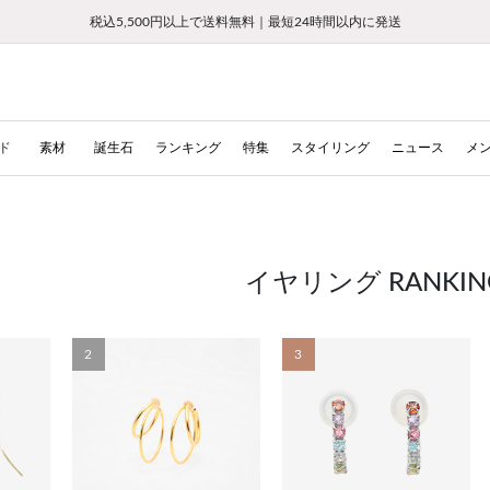
【重要】ギフトラッピング料金改定および仕様変更のお知らせ
【重要】令和８年熊本地震に伴う集配への影響について
【重要】令和８年熊本地震に伴う集配への影響について
税込5,500円以上で送料無料｜最短24時間以内に発送
会員限定！レビュー投稿で100ポイントプレゼント
LINE友だち登録で500円クーポンプレゼント
新規会員登録で1000ポイントプレゼント！
【重要】夏季休業の営業についてのご案内
お修理・アフターサービスのご案内
お修理・アフターサービスのご案内
ド
素材
誕生石
ランキング
特集
スタイリング
ニュース
メ
イヤリング RANKIN
2
3