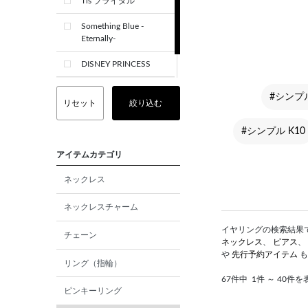
Tis ブライダル
Something Blue -
Eternally-
DISNEY PRINCESS
CREST+
#シンプ
リセット
絞り込む
#シンプル K10
アイテムカテゴリ
ネックレス
ネックレスチャーム
イヤリングの検索結果です
チェーン
ネックレス
、
ピアス
、
や
先行予約アイテム
も
リング（指輪）
67件中
1件 ～ 40件を
ピンキーリング