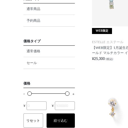
ダイヤモンド
通常商品
モルガナイト
予約商品
クォーツ
WEB限定
エメラルド
価格タイプ
ESTELLE エステール
【WEB限定】1月誕生石
通常価格
パール
ールド マルチカラー 
¥25,300
(税込)
セール
ムーンストーン
ルビー
価格
ペリドット
サファイア
¥
¥
トルマリン
リセット
絞り込む
オパール