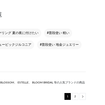
覧
ヤリング 夏の夜に付けたい
#普段使い 軽い
キュービックジルコニア
#普段使い 地金ジュエリー
S BLOSSOM
、
ESTELLE
、
BLOOM BRIDAL
等の人気ブランドの商品
1
2
Next