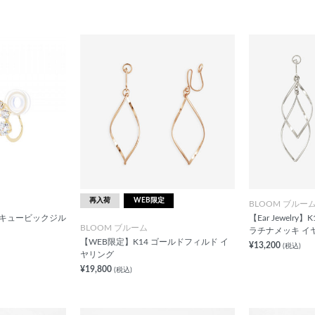
再入荷
WEB限定
BLOOM ブルー
 キュービックジル
【Ear Jewelr
BLOOM ブルーム
ラチナメッキ イ
【WEB限定】K14 ゴールドフィルド イ
¥13,200
(税込)
ヤリング
¥19,800
(税込)