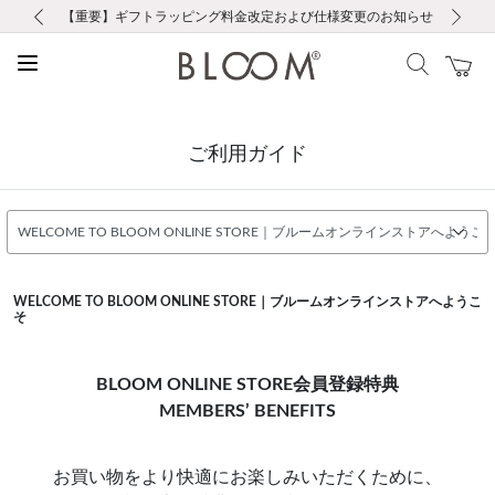
前の画像
次の画像
【重要】ギフトラッピング料金改定および仕様変更のお知らせ
【重要】令和８年熊本地震に伴う集配への影響について
【重要】令和８年熊本地震に伴う集配への影響について
税込5,500円以上で送料無料｜最短24時間以内に発送
会員限定！レビュー投稿で100ポイントプレゼント
LINE友だち登録で500円クーポンプレゼント
新規会員登録で1000ポイントプレゼント！
【重要】夏季休業の営業についてのご案内
お修理・アフターサービスのご案内
お修理・アフターサービスのご案内
ご利用ガイド
WELCOME TO BLOOM ONLINE STORE｜ブルームオンラインストアへようこ
そ
BLOOM ONLINE STORE会員登録特典
MEMBERS’ BENEFITS
お買い物をより快適にお楽しみいただくために、