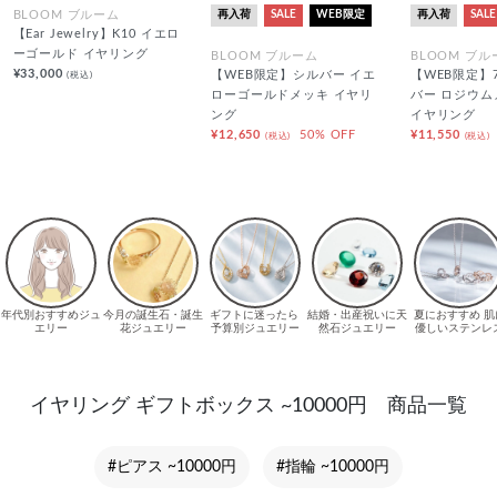
再入荷
SALE
WEB限定
再入荷
SALE
BLOOM ブルーム
【Ear Jewelry】K10 イエロ
ーゴールド イヤリング
BLOOM ブルーム
BLOOM ブル
¥33,000
(税込)
【WEB限定】シルバー イエ
【WEB限定】
ローゴールドメッキ イヤリ
バー ロジウム
ング
イヤリング
¥12,650
50% OFF
¥11,550
(税込)
(税込)
イヤリング ギフトボックス ~10000円 商品一覧
#ピアス ~10000円
#指輪 ~10000円