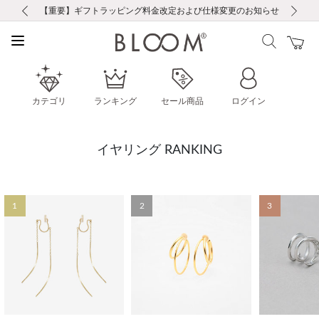
前の画像
次の画像
【重要】ギフトラッピング料金改定および仕様変更のお知らせ
【重要】令和８年熊本地震に伴う集配への影響について
【重要】令和８年熊本地震に伴う集配への影響について
税込5,500円以上で送料無料｜最短24時間以内に発送
会員限定！レビュー投稿で100ポイントプレゼント
新規LINE友だち登録で500円クーポンプレゼント
新規会員登録で1000ポイントプレゼント！
【重要】夏季休業の営業についてのご案内
お修理・アフターサービスのご案内
お修理・アフターサービスのご案内
カテゴリ
ランキング
セール商品
ログイン
イヤリング RANKING
1
2
3