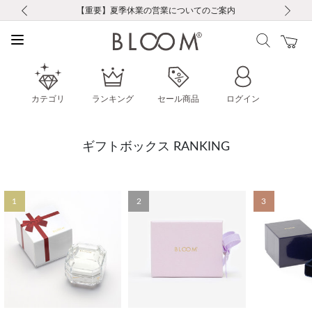
前の画像
次の画像
【重要】ギフトラッピング料金改定および仕様変更のお知らせ
【重要】令和８年熊本地震に伴う集配への影響について
【重要】令和８年熊本地震に伴う集配への影響について
税込5,500円以上で送料無料｜最短24時間以内に発送
会員限定！レビュー投稿で100ポイントプレゼント
新規LINE友だち登録で500円クーポンプレゼント
新規会員登録で1000ポイントプレゼント！
【重要】夏季休業の営業についてのご案内
お修理・アフターサービスのご案内
お修理・アフターサービスのご案内
カテゴリ
ランキング
セール商品
ログイン
ギフトボックス RANKING
1
2
3