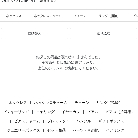
ONLINE STOREでは
...続きを読む
ネックレス
ネックレスチャーム
チェーン
リング（指輪）
ピ
並び替え
絞り込む
お探しの商品が見つかりませんでした。
検索条件をゆるめに設定したり、
上位のジャンルで検索してください。
ネックレス
|
ネックレスチャーム
|
チェーン
|
リング（指輪）
|
ピンキーリング
|
イヤリング
|
イヤーカフ
|
ピアス
|
ピアス（片耳用）
|
ピアスチャーム
|
ブレスレット
|
バングル
|
ギフトボックス
|
ジュエリーボックス
|
セット商品
|
パーツ・その他
|
ペアリング
|