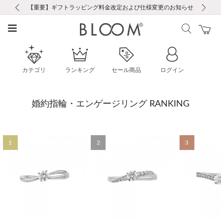
前の画像
次の画像
【重要】ギフトラッピング料金改定および仕様変更のお知らせ
【重要】令和８年熊本地震に伴う集配への影響について
【重要】令和８年熊本地震に伴う集配への影響について
税込5,500円以上で送料無料｜最短24時間以内に発送
会員限定！レビュー投稿で100ポイントプレゼント
LINE友だち登録で500円クーポンプレゼント
新規会員登録で1000ポイントプレゼント！
【重要】夏季休業の営業についてのご案内
お修理・アフターサービスのご案内
お修理・アフターサービスのご案内
カテゴリ
ランキング
セール商品
ログイン
婚約指輪・エンゲージリング RANKING
1
2
3