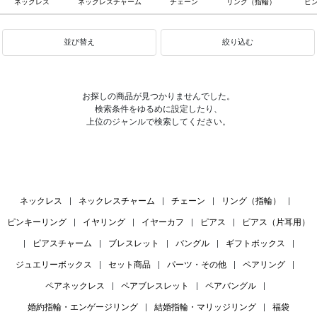
ネックレス
ネックレスチャーム
チェーン
リング（指輪）
ピ
並び替え
絞り込む
お探しの商品が見つかりませんでした。
検索条件をゆるめに設定したり、
上位のジャンルで検索してください。
ネックレス
|
ネックレスチャーム
|
チェーン
|
リング（指輪）
|
ピンキーリング
|
イヤリング
|
イヤーカフ
|
ピアス
|
ピアス（片耳用）
|
ピアスチャーム
|
ブレスレット
|
バングル
|
ギフトボックス
|
ジュエリーボックス
|
セット商品
|
パーツ・その他
|
ペアリング
|
ペアネックレス
|
ペアブレスレット
|
ペアバングル
|
婚約指輪・エンゲージリング
|
結婚指輪・マリッジリング
|
福袋